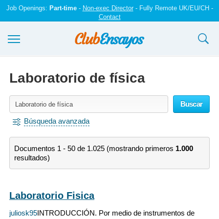
Job Openings:
Part-time
-
Non-exec Director
- Fully Remote UK/EU/CH -
Contact
Ensayos y trabajos
Laboratorio de física
Registrarse
Buscar
Iniciar sesión
Búsqueda avanzada
Contáctenos
Documentos 1 - 50 de 1.025 (mostrando primeros
1.000
resultados)
Laboratorio Fisica
juliosk95
INTRODUCCIÓN. Por medio de instrumentos de