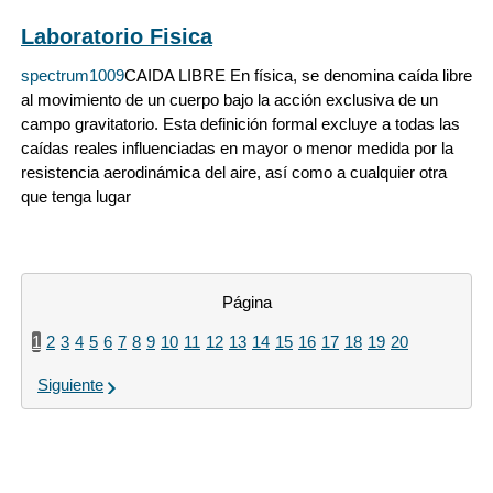
Laboratorio Fisica
spectrum1009
CAIDA LIBRE En física, se denomina caída libre
al movimiento de un cuerpo bajo la acción exclusiva de un
campo gravitatorio. Esta definición formal excluye a todas las
caídas reales influenciadas en mayor o menor medida por la
resistencia aerodinámica del aire, así como a cualquier otra
que tenga lugar
Página
1
2
3
4
5
6
7
8
9
10
11
12
13
14
15
16
17
18
19
20
Siguiente