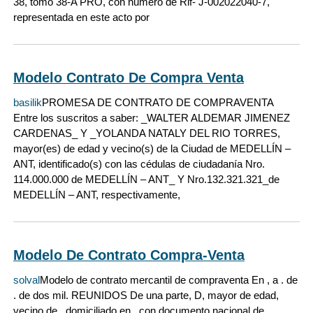
38, tomo 38-A PRO, con numero de Rif- J-002022040-7,
representada en este acto por
Modelo Contrato De Compra Venta
basilik
PROMESA DE CONTRATO DE COMPRAVENTA
Entre los suscritos a saber: _WALTER ALDEMAR JIMENEZ
CARDENAS_ Y _YOLANDA NATALY DEL RIO TORRES,
mayor(es) de edad y vecino(s) de la Ciudad de MEDELLÍN –
ANT, identificado(s) con las cédulas de ciudadanía Nro.
114.000.000 de MEDELLÍN – ANT_ Y Nro.132.321.321_de
MEDELLÍN – ANT, respectivamente,
Modelo De Contrato Compra-Venta
solval
Modelo de contrato mercantil de compraventa En , a . de
. de dos mil. REUNIDOS De una parte, D, mayor de edad,
vecino de , domiciliado en , con documento nacional de