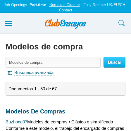
Job Openings:
Part-time
-
Non-exec Director
- Fully Remote UK/EU/CH -
Contact
Ensayos y trabajos
Modelos de compra
Registrarse
Buscar
Iniciar sesión
Búsqueda avanzada
Contáctenos
Documentos 1 - 50 de 67
Modelos De Compras
Buzhona07
Modelos de compras • Clásico o simplificado
Conforme a este modelo, el trabajo del encargado de compras