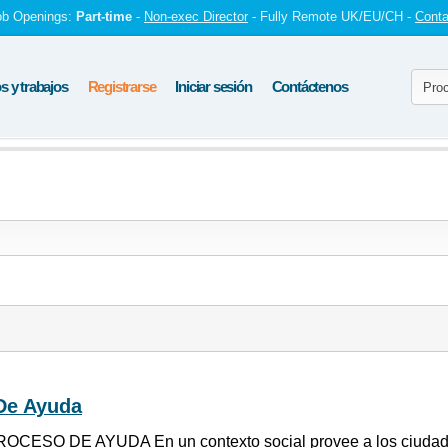
ob Openings:
Part-time
-
Non-exec Director
- Fully Remote UK/EU/CH -
Conta
 y trabajos
Registrarse
Iniciar sesión
Contáctenos
De Ayuda
OCESO DE AYUDA En un contexto social provee a los ciudadan