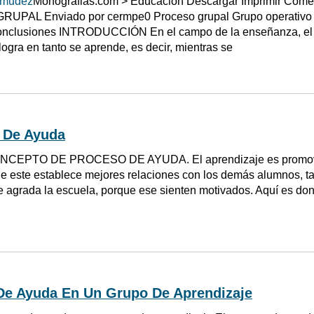
rmudez
Monografias.com > Educacion Descargar Imprimir Comen
PAL Enviado por cermpe0 Proceso grupal Grupo operativo co
clusiones INTRODUCCIÓN En el campo de la enseñanza, el gr
logra en tanto se aprende, es decir, mientras se
 De Ayuda
NCEPTO DE PROCESO DE AYUDA. El aprendizaje es promover l
ue este establece mejores relaciones con los demás alumnos, 
 agrada la escuela, porque ese sienten motivados. Aquí es do
De Ayuda En Un Grupo De Aprendizaje