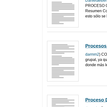
DanielaeBe
PROCESO GRU
Resumen Con
esto sólo se 
Procesos
darmm2
) CO
grupal, ya q
donde más le
Proceso 