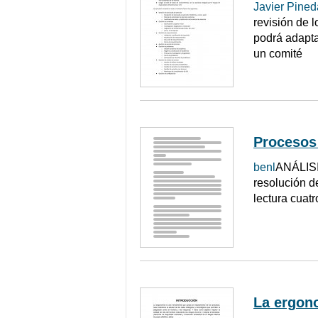
Javier Pined
revisión de 
podrá adapta
un comité
Procesos 
benl
ANÁLISIS
resolución d
lectura cuatr
La ergon