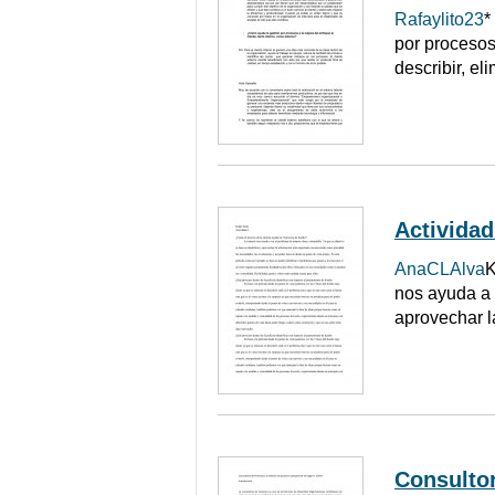
Rafaylito23
*
por procesos
describir, e
Actividad
AnaCLAlva
K
nos ayuda a 
aprovechar l
Consultor