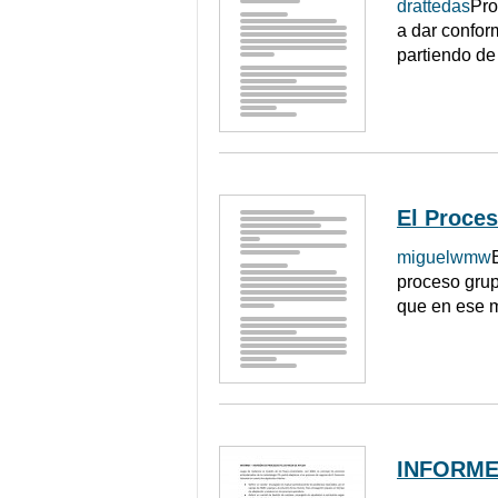
drattedas
Pro
a dar confor
partiendo de
El Proce
miguelwmw
proceso grup
que en ese m
INFORME