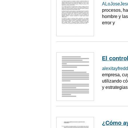
ALoJoseJes
procesos, ha
hombre y las
error y
El contro
alexitayfred
empresa, cuy
utilizando c
y estrategias
¿Cómo ay