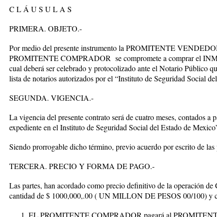
C L Á U S U L A S
PRIMERA. OBJETO.-
Por medio del presente instrumento la PROMITENTE VENDEDOR 
PROMITENTE COMPRADOR se compromete a comprar el INMUEBLE 
cual deberá ser celebrado y protocolizado ante el Notario Público q
lista de notarios autorizados por el “Instituto de Seguridad Social d
SEGUNDA. VIGENCIA.-
La vigencia del presente contrato será de cuatro meses, contados a pa
expediente en el Instituto de Seguridad Social del Estado de Mexico
Siendo prorrogable dicho término, previo acuerdo por escrito de las 
TERCERA. PRECIO Y FORMA DE PAGO.-
Las partes, han acordado como precio definitivo de la operación
cantidad de $ 1000,000,
.00 ( UN MILLON DE PESOS 00/100)
y 
EL PROMITENTE COMPRADOR pagará al PROMITENTE 