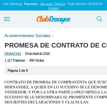
Job Openings:
Part-time
-
Non-exec Director
- Fully Remote UK/EU/CH -
Contact
Ensayos y trabajos
Acontecimientos Sociales
PROMESA DE CONTRATO DE 
Registrarse
NNAACHO
29 de Abril de 2018
Iniciar sesión
1.117 Palabras
494 Visitas
Contáctenos
Página 1 de 5
CONTRATO DE PROMESA DE COMPRAVENTA QUE SUSCR
HERNANDEZ, A QUIEN EN LO SUCESIVO SE LE DENOM
VENDEDOR; Y POR LA OTRA PARTE LOPEZ ORTEGA LAZ
SUCESIVO SE LE DENOMINARÁ EL PROMITENTE COMP
SIGUIENTES DECLARACIONES Y CLAUSULAS: