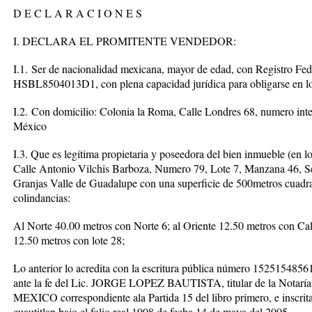
D E C L A R A C I O N E S
I. DECLARA EL PROMITENTE VENDEDOR:
I.1.
Ser de nacionalidad mexicana, mayor de edad, con Registro Fed
HSB
L8504013D1
, con plena capacidad jurídica para obligarse en l
I.2.
Con domicilio: Colonia la Roma, Calle Londres 68, numero inte
México
I.3.
Que es legítima propietaria y poseedora del bien inmueble (e
Calle Antonio Vilchis Barboza, Numero 79, Lote 7, Manzana 46, Se
Granjas Valle de Guadalupe con una superficie de 500metros cuadra
colindancias:
Al Norte 40.00 metros con Norte 6; al Oriente 12.50 metros con Cal
12.50 metros con lote 28;
Lo anterior lo acredita con la escritura pública número 152515485
ante la fe del Lic. JORGE LOPEZ BAUTISTA, titular de la Not
MEXICO correspondiente ala Partida 15 del libro primero, e inscrita
cuautitlan bajo el folio real 1908 de fecha 14 de mayo del 2005.