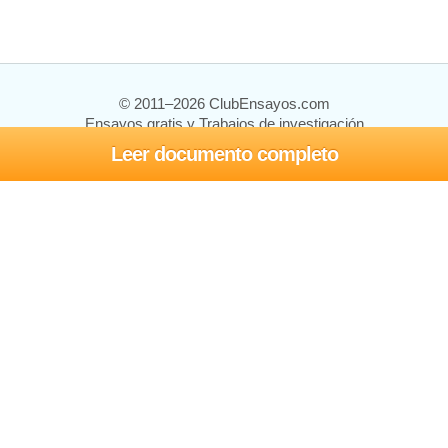
© 2011–2026 ClubEnsayos.com
Ensayos gratis y Trabajos de investigación
Leer documento completo
Ensayos y trabajos
Registrarse
Iniciar sesión
Ayuda
Contáctenos
Mapa del sitio
Política de privacidad
Términos de servicio