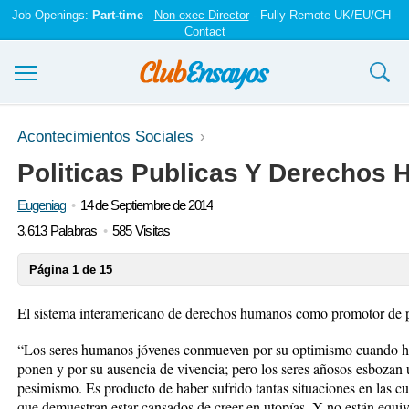
Job Openings:
Part-time
-
Non-exec Director
- Fully Remote UK/EU/CH -
Contact
Ensayos y trabajos
Acontecimientos Sociales
Politicas Publicas Y Derechos
Registrarse
Eugeniag
14 de Septiembre de 2014
Iniciar sesión
3.613 Palabras
585 Visitas
Contáctenos
Página 1 de 15
El sistema interamericano de derechos humanos como promotor de po
“Los seres humanos jóvenes conmueven por su optimismo cuando ha
ponen y por su ausencia de vivencia; pero los seres añosos esbozan 
pesimismo. Es producto de haber sufrido tantas situaciones en las c
que demuestran estar cansados de creer en utopías. Y no están equi