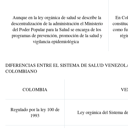
Aunque en la ley orgánica de salud se describe la
En Col
descentralización de la administración el Ministerio
constituc
del Poder Popular para la Salud se encarga de los
como fun
programas de prevención, promoción de la salud y
régi
vigilancia epidemiológica
DIFERENCIAS ENTRE EL SISTEMA DE SALUD VENEZOL
COLOMBIANO
COLOMBIA
VE
Regulado por la ley 100 de
Ley orgánica del Sistema d
1993