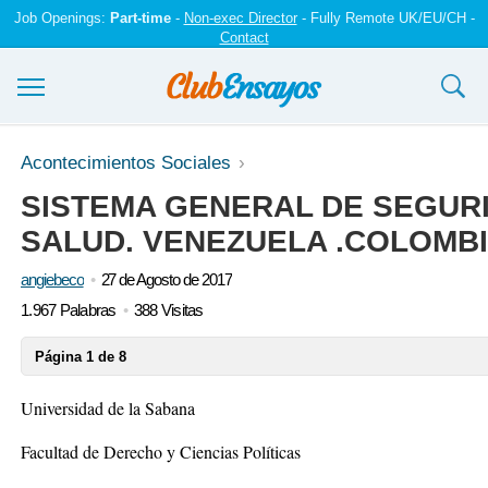
Job Openings:
Part-time
-
Non-exec Director
- Fully Remote UK/EU/CH -
Contact
Ensayos y trabajos
Acontecimientos Sociales
SISTEMA GENERAL DE SEGURI
Registrarse
SALUD. VENEZUELA .COLOMB
Iniciar sesión
angiebeco
27 de Agosto de 2017
Contáctenos
1.967 Palabras
388 Visitas
Página 1 de 8
Universidad de la Sabana
Facultad de Derecho y Ciencias Políticas