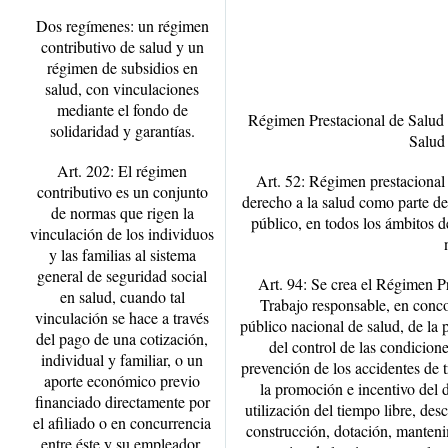
Dos regímenes: un régimen
contributivo de salud y un
régimen de subsidios en
salud, con vinculaciones
mediante el fondo de
Régimen Prestacional de Salud 
solidaridad y garantías.
Salud 
Art. 202: El régimen
Art. 52: Régimen prestacional d
contributivo es un conjunto
derecho a la salud como parte del 
de normas que rigen la
público, en todos los ámbitos de
vinculación de los individuos
y las familias al sistema
general de seguridad social
Art. 94: Se crea el Régimen P
en salud, cuando tal
Trabajo responsable, en conco
vinculación se hace a través
público nacional de salud, de la 
del pago de una cotización,
del control de las condicion
individual y familiar, o un
prevención de los accidentes de
aporte económico previo
la promoción e incentivo del 
financiado directamente por
utilización del tiempo libre, de
el afiliado o en concurrencia
construcción, dotación, manteni
entre éste y su empleador.