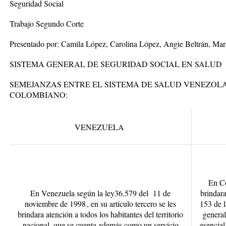
Seguridad Social
Trabajo Segundo Corte
Presentado por:
Camila López, Carolina López, Angie Beltrán, Mar
SISTEMA GENERAL DE SEGURIDAD SOCIAL EN SALUD
SEMEJANZAS ENTRE EL SISTEMA DE SALUD VENEZOLA
COLOMBIANO:
VENEZUELA
En Co
En Venezuela según la ley
36.579 del 11 de
brindara
noviembre de 1998 , en su artículo tercero se les
153 de l
brindara atención a todos los habitantes del territorio
general
nacional, que se cuenta además como un servicio
esencial