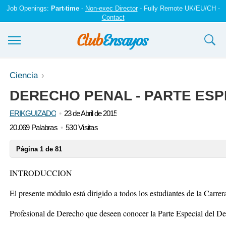
Job Openings:
Part-time
-
Non-exec Director
- Fully Remote UK/EU/CH -
Contact
Ensayos y trabajos
Ciencia
DERECHO PENAL - PARTE ESP
Registrarse
ERIKGUIZADO
23 de Abril de 2015
Iniciar sesión
20.069 Palabras
530 Visitas
Contáctenos
Página 1 de 81
INTRODUCCION
El presente módulo está dirigido a todos los estudiantes de la Carrer
Profesional de Derecho que deseen conocer la Parte Especial del De