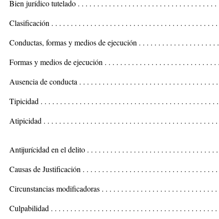
Bien jurídico tutelado . . . . . . . . . . . . . . . . . . . . . . . . . . . . . . . . . . . . 
Clasificación . . . . . . . . . . . . . . . . . . . . . . . . . . . . . . . . . . . . . . . . . . 
Conductas, formas y medios de ejecución . . . . . . . . . . . . . . . . . . . . . . 
Formas y medios de ejecución . . . . . . . . . . . . . . . . . . . . . . . . . . . . . .
Ausencia de conducta . . . . . . . . . . . . . . . . . . . . . . . . . . . . . . . . . . . .
Tipicidad . . . . . . . . . . . . . . . . . . . . . . . . . . . . . . . . . . . . . . . . . . . . .
Atipicidad . . . . . . . . . . . . . . . . . . . . . . . . . . . . . . . . . . . . . . . . . . . .
Antijurícidad en el delito . . . . . . . . . . . . . . . . . . . . . . . . . . . . . . . . .
Causas de Justificación . . . . . . . . . . . . . . . . . . . . . . . . . . . . . . . . . . 
Circunstancias modificadoras . . . . . . . . . . . . . . . . . . . . . . . . . . . . . .
Culpabilidad . . . . . . . . . . . . . . . . . . . . . . . . . . . . . . . . . . . . . . . . . 