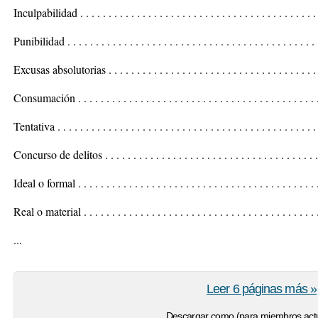
Inculpabilidad . . . . . . . . . . . . . . . . . . . . . . . . . . . . . . . . . . . . . . . . 
Punibilidad . . . . . . . . . . . . . . . . . . . . . . . . . . . . . . . . . . . . . . . . . . 
Excusas absolutorias . . . . . . . . . . . . . . . . . . . . . . . . . . . . . . . . . . . .
Consumación . . . . . . . . . . . . . . . . . . . . . . . . . . . . . . . . . . . . . . . . . 
Tentativa . . . . . . . . . . . . . . . . . . . . . . . . . . . . . . . . . . . . . . . . . . . . 
Concurso de delitos . . . . . . . . . . . . . . . . . . . . . . . . . . . . . . . . . . . . .
Ideal o formal . . . . . . . . . . . . . . . . . . . . . . . . . . . . . . . . . . . . . . . . .
Real o material . . . . . . . . . . . . . . . . . . . . . . . . . . . . . . . . . . . . . . . .
...
Leer 6 páginas más »
Descargar como (para miembros actu