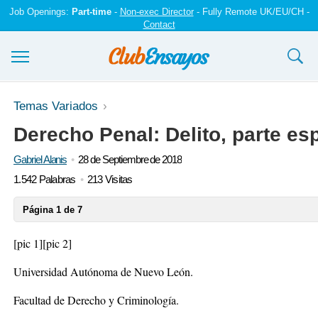
Job Openings:
Part-time
-
Non-exec Director
- Fully Remote UK/EU/CH -
Contact
Ensayos y trabajos
Temas Variados
Derecho Penal: Delito, parte esp
Registrarse
Gabriel Alanis
28 de Septiembre de 2018
Iniciar sesión
1.542 Palabras
213 Visitas
Contáctenos
Página 1 de 7
[pic 1]
[pic 2]
Universidad Autónoma de Nuevo León.
Facultad de Derecho y Criminología.