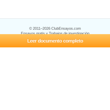
© 2011–2026 ClubEnsayos.com
Ensayos gratis y Trabajos de investigación
Leer documento completo
Ensayos y trabajos
Registrarse
Iniciar sesión
Ayuda
Contáctenos
Mapa del sitio
Política de privacidad