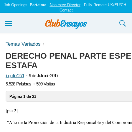
Job Openings:
Part-time
-
Non-exec Director
- Fully Remote UK/EU/CH -
Contact
Ensayos y trabajos
Temas Variados
DERECHO PENAL PARTE ESPEC
Registrarse
ESTAFA
Iniciar sesión
loquillo4271
9 de Julio de 2017
Contáctenos
5.528 Palabras
599 Visitas
Página 1 de 23
[pic 2]
“Año de la Promoción de la Industria Responsable y del Compromi