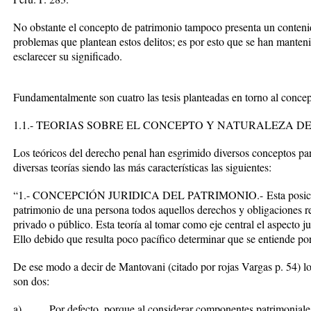
No obstante el concepto de patrimonio tampoco presenta un contenid
problemas que plantean estos delitos; es por esto que se han manteni
esclarecer su significado.
Fundamentalmente son cuatro las tesis planteadas en torno al conce
1.1.- TEORIAS SOBRE EL CONCEPTO Y NATURALEZA D
Los teóricos del derecho penal han esgrimido diversos conceptos par
diversas teorías siendo las más características las siguientes:
“1.- CONCEPCIÓN JURIDICA DEL PATRIMONIO.-
Esta posic
patrimonio de una persona todos aquellos derechos y obligaciones r
privado o público. Esta teoría al tomar como eje central el aspecto ju
Ello debido que resulta poco pacífico determinar que se entiende por
De ese modo a decir de Mantovani (citado por rojas Vargas p. 54) l
son dos:
a) Por defecto, porque al considerar componentes patrimoniales ta