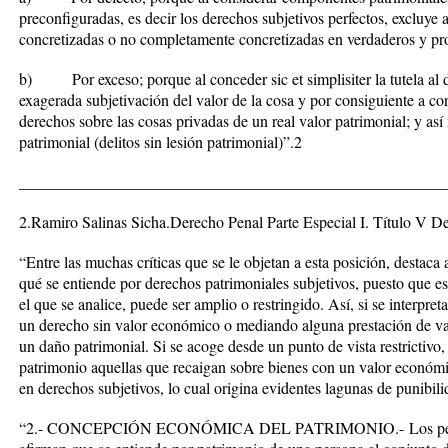
preconfiguradas, es decir los derechos subjetivos perfectos, excluye a
concretizadas o no completamente concretizadas en verdaderos y pro
b) Por exceso; porque al conceder sic et simplisiter la tutela al 
exagerada subjetivación del valor de la cosa y por consiguiente a c
derechos sobre las cosas privadas de un real valor patrimonial; y as
patrimonial (delitos sin lesión patrimonial)”.
2
_____________________________________________________
2.Ramiro Salinas Sicha.Derecho Penal Parte Especial I. Título V Del
“Entre las muchas críticas que se le objetan a esta posición, destaca 
qué se entiende por derechos patrimoniales subjetivos, puesto que es
el que se analice, puede ser amplio o restringido. Así, si se interpr
un derecho sin valor económico o mediando alguna prestación de 
un daño patrimonial. Si se acoge desde un punto de vista restrictivo,
patrimonio aquellas que recaigan sobre bienes con un valor económ
en derechos subjetivos, lo cual origina evidentes lagunas de punibili
“2.- CONCEPCIÓN ECONÓMICA DEL PATRIMONIO.-
Los pe