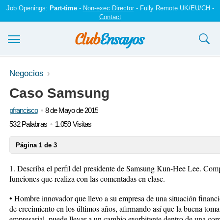
Job Openings:
Part-time
-
Non-exec Director
- Fully Remote UK/EU/CH -
Contact
Ensayos y trabajos
Negocios
Caso Samsung
Registrarse
pfrancisco
8 de Mayo de 2015
Iniciar sesión
532 Palabras
1.059 Visitas
Contáctenos
Página 1 de 3
1. Describa el perfil del presidente de Samsung Kun-Hee Lee. Compa
funciones que realiza con las comentadas en clase.
• Hombre innovador que llevo a su empresa de una situación financie
de crecimiento en los últimos años, afirmando así que la buena toma
empresarial, puede llevar a un cambio exorbitante dentro de una c