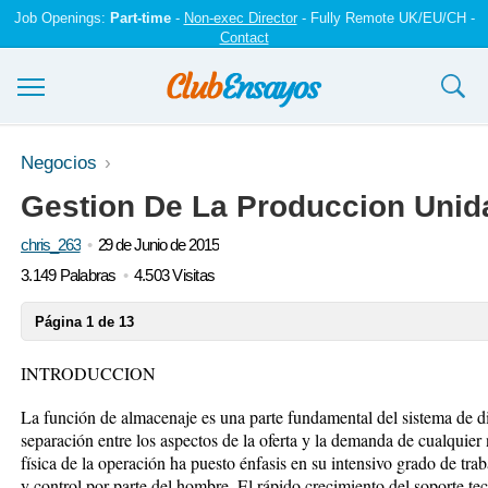
Job Openings:
Part-time
-
Non-exec Director
- Fully Remote UK/EU/CH -
Contact
Ensayos y trabajos
Negocios
Gestion De La Produccion Unid
Registrarse
chris_263
29 de Junio de 2015
Iniciar sesión
3.149 Palabras
4.503 Visitas
Contáctenos
Página 1 de 13
INTRODUCCION
La función de almacenaje es una parte fundamental del sistema de di
separación entre los aspectos de la oferta y la demanda de cualquier
física de la operación ha puesto énfasis en su intensivo grado de tra
y control por parte del hombre. El rápido crecimiento del soporte t