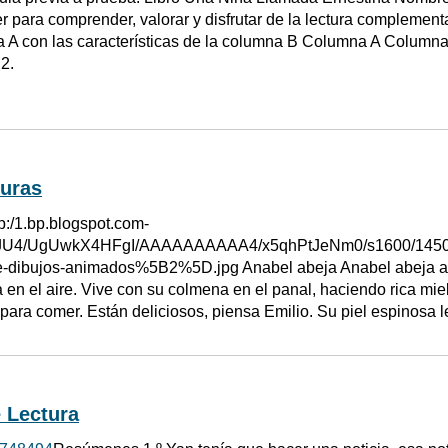
er para comprender, valorar y disfrutar de la lectura complement
 A con las características de la columna B Columna A Columna 
2.
turas
tp:/1.bp.blogspot.com-
4/UgUwkX4HFgI/AAAAAAAAAA4/x5qhPtJeNm0/s1600/14508837
e-dibujos-animados%5B2%5D.jpg Anabel abeja Anabel abeja and
 en el aire. Vive con su colmena en el panal, haciendo rica miel
para comer. Están deliciosos, piensa Emilio. Su piel espinosa l
 Lectura