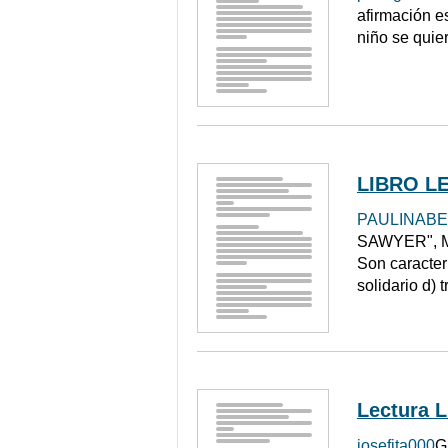
afirmación es
niño se quier
LIBRO L
PAULINAB
SAWYER", MAR
Son caracterí
solidario d) 
Lectura L
josefita000
G