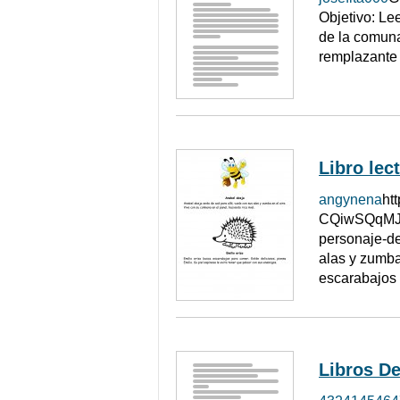
Objetivo: Le
de la comuna
remplazante 
Libro lec
angynena
ht
CQiwSQqMJU
personaje-d
alas y zumba
escarabajos 
Libros De