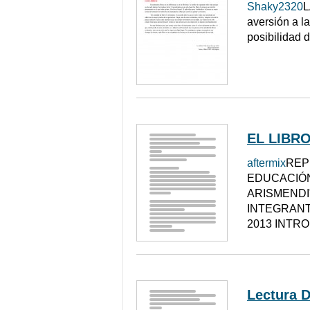
Shaky2320
L
aversión a la
posibilidad 
EL LIBR
aftermix
REP
EDUCACIÓN
ARISMENDI
INTEGRANT
2013 INTRO
Lectura D