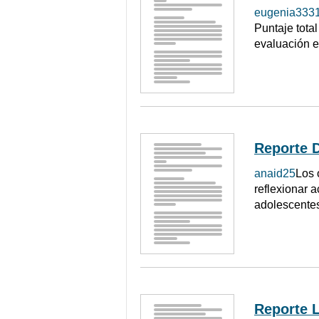
eugenia333
Puntaje total
evaluación es
Reporte D
anaid25
Los 
reflexionar 
adolescentes,
Reporte L