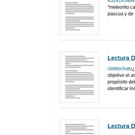
4324145464
“meteorito ca
pascua y de 
Lectura D
cletitochato
¿
objetivo el a
propósito de
identificar l
Lectura D