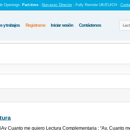
ob Openings:
Part-time
-
Non-exec Director
- Fully Remote UK/EU/CH -
Conta
 y trabajos
Registrarse
Iniciar sesión
Contáctenos
tura
4
Ay Cuanto me quiero Lectura Complementaria : “Ay, Cuanto me 