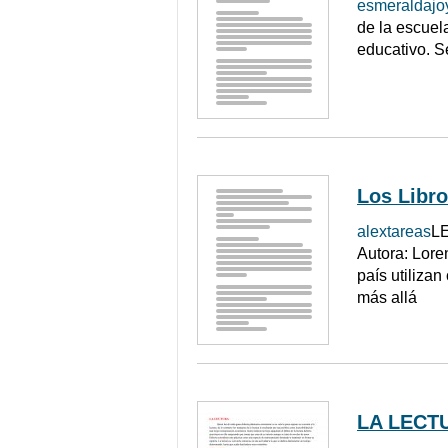
esmeraldajo
de la escuel
educativo. S
Los Libro
alextareas
L
Autora: Lore
país utilizan
más allá
LA LECT