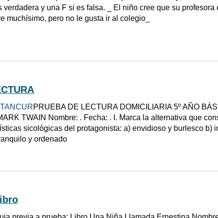
 verdadera y una F si es falsa. _ El niño cree que su profesora 
e muchísimo, pero no le gusta ir al colegio_
ECTURA
ETANCUR
PRUEBA DE LECTURA DOMICILIARIA 5º AÑO BÁ
K TWAIN Nombre: . Fecha: . I. Marca la alternativa que consi
sticas sicológicas del protagonista: a) envidioso y burlesco b) 
tranquilo y ordenado
ibro
uia previa a prueba: Libro Una Niña Llamada Ernestina Nombr