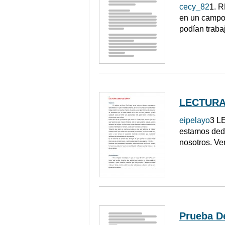
cecy_82
1. R
en un campo 
podían traba
LECTURA
eipelayo
3 LE
estamos dedi
nosotros. Ve
Prueba De