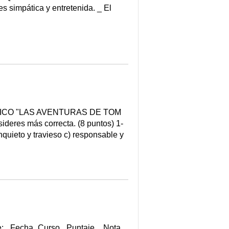
es simpática y entretenida. _ El
SICO "LAS AVENTURAS DE TOM
deres más correcta. (8 puntos) 1-
inquieto y travieso c) responsable y
e: _Fecha_Curso_ Puntaje _ Nota_