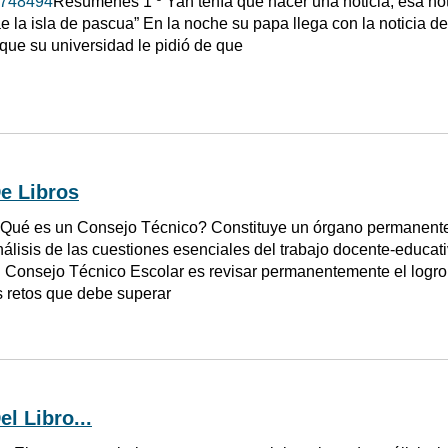
748494
Resúmenes 1 º Yan tenía que hacer una noticia, esa not
e la isla de pascua” En la noche su papa llega con la noticia de
que su universidad le pidió de que
e Libros
Qué es un Consejo Técnico? Constituye un órgano permanente
nálisis de las cuestiones esenciales del trabajo docente-educativ
l Consejo Técnico Escolar es revisar permanentemente el logro
os retos que debe superar
el Libro...