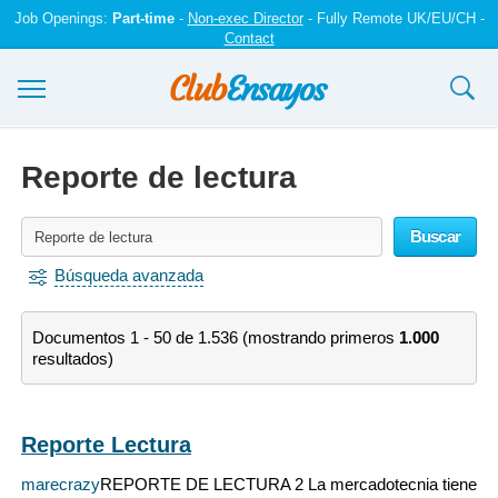
Job Openings:
Part-time
-
Non-exec Director
- Fully Remote UK/EU/CH -
Contact
Ensayos y trabajos
Reporte de lectura
Registrarse
Buscar
Iniciar sesión
Búsqueda avanzada
Contáctenos
Documentos 1 - 50 de 1.536 (mostrando primeros
1.000
resultados)
Reporte Lectura
marecrazy
REPORTE DE LECTURA 2 La mercadotecnia tiene