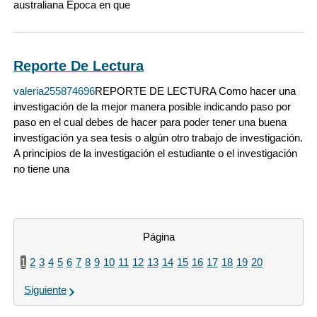
australiana Época en que
Reporte De Lectura
valeria255874696
REPORTE DE LECTURA Como hacer una
investigación de la mejor manera posible indicando paso por
paso en el cual debes de hacer para poder tener una buena
investigación ya sea tesis o algún otro trabajo de investigación.
A principios de la investigación el estudiante o el investigación
no tiene una
Página
1
2
3
4
5
6
7
8
9
10
11
12
13
14
15
16
17
18
19
20
Siguiente