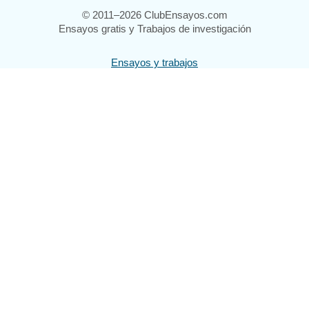
© 2011–2026 ClubEnsayos.com
Ensayos gratis y Trabajos de investigación
Ensayos y trabajos
Registrarse
Iniciar sesión
Ayuda
Contáctenos
Mapa del sitio
Política de privacidad
Términos de servicio