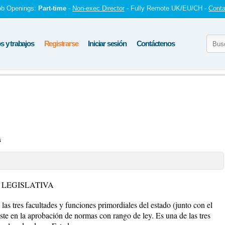
ob Openings:
Part-time
-
Non-exec Director
- Fully Remote UK/EU/CH -
Conta
 y trabajos
Registrarse
Iniciar sesión
Contáctenos
s
 LEGISLATIVA
las tres facultades y funciones primordiales del estado (junto con el
siste en la aprobación de normas con rango de ley. Es una de las tres