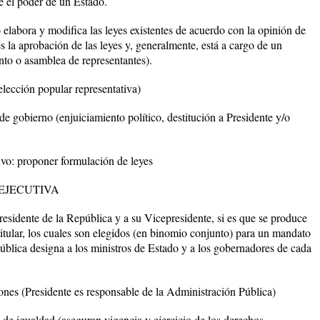
e el poder de un Estado.
 elabora y modifica las leyes existentes de acuerdo con la opinión de
s la aprobación de las leyes y, generalmente, está a cargo de un
nto o asamblea de representantes).
lección popular representativa)
e gobierno (enjuiciamiento político, destitución a Presidente y/o
ivo: proponer formulación de leyes
EJECUTIVA
residente de la República y a su Vicepresidente, si es que se produce
 titular, los cuales son elegidos (en binomio conjunto) para un mandato
pública designa a los ministros de Estado y a los gobernadores de cada
nes (Presidente es responsable de la Administración Pública)
de igualdad (aseguran vigencia y ejercicio de los derechos