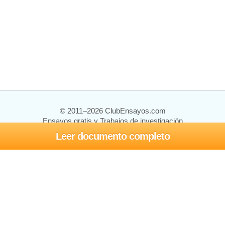
© 2011–2026 ClubEnsayos.com
Ensayos gratis y Trabajos de investigación
Leer documento completo
Ensayos y trabajos
Registrarse
Iniciar sesión
Ayuda
Contáctenos