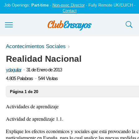
Job Openings:
Part-time
-
Non-exec Director
- Fully Remote UK/EU/CH -
Contact
Ensayos y trabajos
Acontecimientos Sociales
Realidad Nacional
Registrarse
ydaguilar
31 de Enero de 2013
Iniciar sesión
4.805 Palabras
544 Visitas
Contáctenos
Página 1 de 20
Actividades de aprendizaje
Actividad de aprendizaje 1.1.
Explique los efectos económicos y sociales que está provocando la cri
particularmente en España, para lo cual analice las nuevas medida