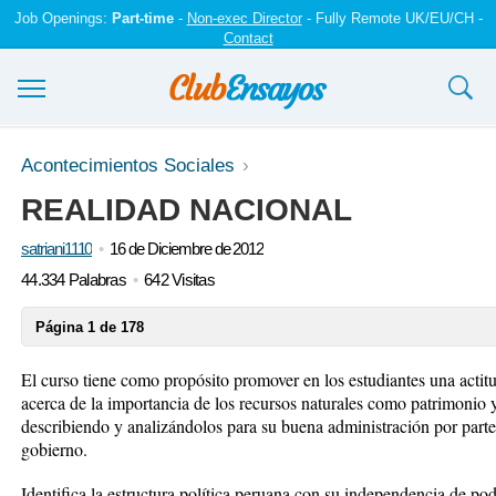
Job Openings:
Part-time
-
Non-exec Director
- Fully Remote UK/EU/CH -
Contact
Ensayos y trabajos
Acontecimientos Sociales
REALIDAD NACIONAL
Registrarse
satriani1110
16 de Diciembre de 2012
Iniciar sesión
44.334 Palabras
642 Visitas
Contáctenos
Página 1 de 178
El curso tiene como propósito promover en los estudiantes una actitu
acerca de la importancia de los recursos naturales como patrimonio y
describiendo y analizándolos para su buena administración por parte 
gobierno.
Identifica la estructura política peruana con su independencia de pod