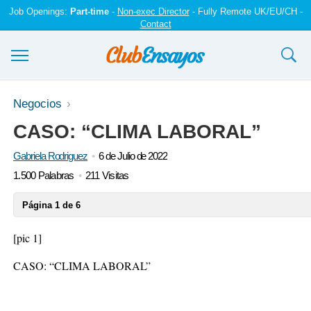
Job Openings:
Part-time
-
Non-exec Director
- Fully Remote UK/EU/CH -
Contact
Ensayos y trabajos
Negocios
CASO: “CLIMA LABORAL”
Registrarse
Gabriela Rodriguez
6 de Julio de 2022
Iniciar sesión
1.500 Palabras
211 Visitas
Contáctenos
Página 1 de 6
[pic 1]
CASO: “CLIMA LABORAL”