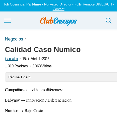
Job Openings:
Part-time
-
Non-exec Director
- Fully Remote UK/EU/CH -
Contact
Ensayos y trabajos
Negocios
Calidad Caso Numico
Registrarse
jharealex
15 de Abril de 2016
Iniciar sesión
1.019 Palabras
2.063 Visitas
Contáctenos
Página 1 de 5
Compañías con visiones diferentes:
Babynov
→ Innovación / Diferenciación
Numico → Bajo Costo