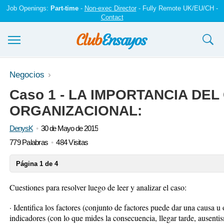
Job Openings:
Part-time
-
Non-exec Director
- Fully Remote UK/EU/CH -
Contact
Ensayos y trabajos
Negocios
Caso 1 - LA IMPORTANCIA DEL
Registrarse
ORGANIZACIONAL:
Iniciar sesión
DenysK
30 de Mayo de 2015
Contáctenos
779 Palabras
484 Visitas
Página 1 de 4
Cuestiones para resolver luego de leer y analizar el caso:
· Identifica los factores (conjunto de factores puede dar una causa u o
indicadores (con lo que mides la consecuencia, llegar tarde, ausenti