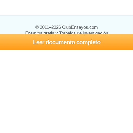
© 2011–2026 ClubEnsayos.com
Ensayos gratis y Trabajos de investigación
Leer documento completo
Ensayos y trabajos
Registrarse
Iniciar sesión
Ayuda
Contáctenos
Mapa del sitio
Política de privacidad
Términos de servicio