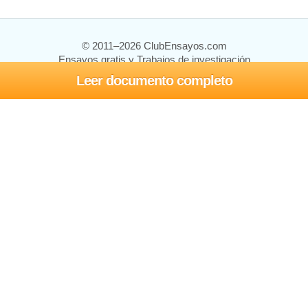
© 2011–2026 ClubEnsayos.com
Ensayos gratis y Trabajos de investigación
Leer documento completo
Ensayos y trabajos
Registrarse
Iniciar sesión
Ayuda
Contáctenos
Mapa del sitio
Política de privacidad
Términos de servicio