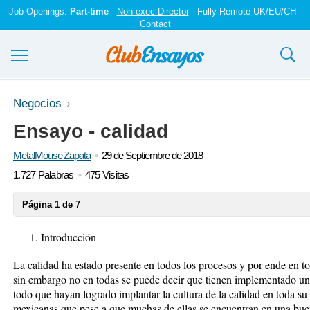
Job Openings:
Part-time
-
Non-exec Director
- Fully Remote UK/EU/CH -
Contact
Ensayos y trabajos
Negocios
Ensayo - calidad
Registrarse
MetalMouse Zapata
29 de Septiembre de 2018
Iniciar sesión
1.727 Palabras
475 Visitas
Contáctenos
Página 1 de 7
Introducción
La calidad ha estado presente en todos los procesos y por ende en t
sin embargo no en todas se puede decir que tienen implementado un 
todo que hayan logrado implantar la cultura de la calidad en toda su 
mexicanas que pese a que muchas de ellas se encuentran en una buen