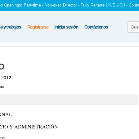
ob Openings:
Part-time
-
Non-exec Director
- Fully Remote UK/EU/CH -
Conta
 y trabajos
Registrarse
Iniciar sesión
Contáctenos
O
e 2012
tas
IONAL
CIO Y ADMINISTRACIÓN
ES”