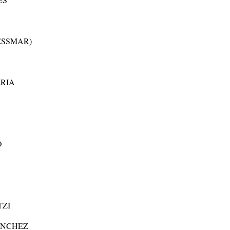
ESSMAR)
RIA
O
TZI
ÁNCHEZ