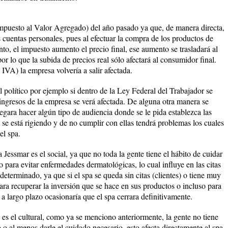
mpuesto al Valor Agregado) del año pasado ya que, de manera directa,
as cuentas personales, pues al efectuar la compra de los productos de
o, el impuesto aumento el precio final, ese aumento se trasladará al
r lo que la subida de precios real sólo afectará al consumidor final.
l IVA) la empresa volvería a salir afectada.
l político por ejemplo si dentro de la Ley Federal del Trabajador se
 ingresos de la empresa se verá afectada. De alguna otra manera se
legara hacer algún tipo de audiencia donde se le pida establezca las
o se está rigiendo y de no cumplir con ellas tendrá problemas los cuales
el spa.
a Jessmar es el social, ya que no toda la gente tiene el hábito de cuidar
 para evitar enfermedades dermatológicas, lo cual influye en las citas
eterminado, ya que si el spa se queda sin citas (clientes) o tiene muy
ara recuperar la inversión que se hace en sus productos o incluso para
 a largo plazo ocasionaría que el spa cerrara definitivamente.
a es el cultural, como ya se menciono anteriormente, la gente no tiene
ro o al menos darle el cuidado necesario, esto afecta directamente al spa