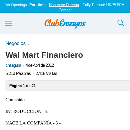
Job Openings:
Part-time
-
Non-exec Director
- Fully Remote UK/EU/CH -
Contact
Ensayos y trabajos
Negocios
Wal Mart Financiero
Registrarse
chsegura
4 de Abril de 2012
Iniciar sesión
5.219 Palabras
2.418 Visitas
Contáctenos
Página 1 de 21
Contenido
INTRODUCCIÓN - 2 -
NACE LA COMPAÑÍA - 3 -