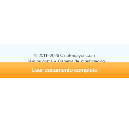
© 2011–2026 ClubEnsayos.com
Ensayos gratis y Trabajos de investigación
Leer documento completo
Ensayos y trabajos
Registrarse
Iniciar sesión
Ayuda
Contáctenos