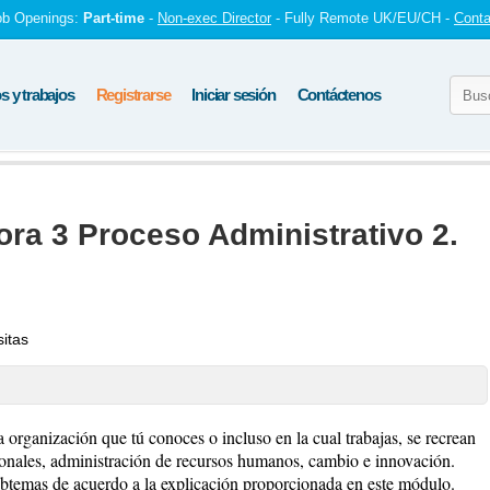
ob Openings:
Part-time
-
Non-exec Director
- Fully Remote UK/EU/CH -
Conta
 y trabajos
Registrarse
Iniciar sesión
Contáctenos
ora 3 Proceso Administrativo 2.
sitas
organización que tú conoces o incluso en la cual trabajas, se recrean
ionales, administración de recursos humanos, cambio e innovación.
ubtemas de acuerdo a la explicación proporcionada en este módulo.