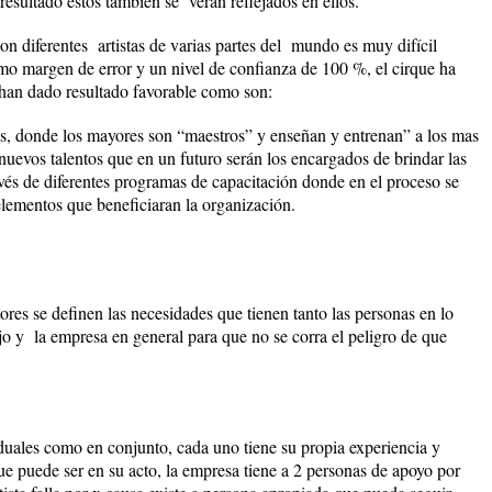
resultado estos también se verán reflejados en ellos.
n diferentes artistas de varias partes del mundo es muy difícil
mo margen de error y un nivel de confianza de 100 %, el cirque ha
han dado resultado favorable como son:
es, donde los mayores son “maestros” y enseñan y entrenan” a los mas
nuevos talentos que en un futuro serán los encargados de brindar las
ravés de diferentes programas de capacitación donde en el proceso se
elementos que beneficiaran la organización.
tores se definen las necesidades que tienen tanto las personas en lo
jo y la empresa en general para que no se corra el peligro de que
iduales como en conjunto, cada uno tiene su propia experiencia y
ue puede ser en su acto, la empresa tiene a 2 personas de apoyo por