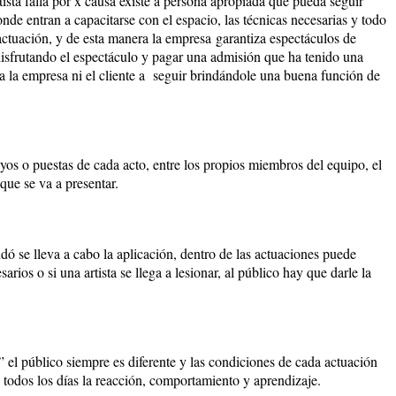
tista falla por x causa existe a persona apropiada que pueda seguir
de entran a capacitarse con el espacio, las técnicas necesarias y todo
 actuación, y de esta manera la empresa
garantiza espectáculos de
 disfrutando el espectáculo y pagar una admisión que ha tenido una
da la empresa ni el cliente a seguir brindándole una buena función de
yos o puestas de cada acto, entre los propios miembros del equipo, el
 que se va a presentar.
idó se lleva a cabo la aplicación, dentro de las actuaciones puede
rios o si una artista se llega a lesionar, al público hay que darle la
 el público siempre es diferente y las condiciones de cada actuación
o todos los días la reacción, comportamiento y aprendizaje.