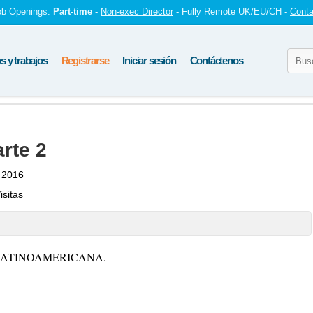
ob Openings:
Part-time
-
Non-exec Director
- Fully Remote UK/EU/CH -
Conta
 y trabajos
Registrarse
Iniciar sesión
Contáctenos
arte 2
 2016
isitas
LATINOAMERICANA.