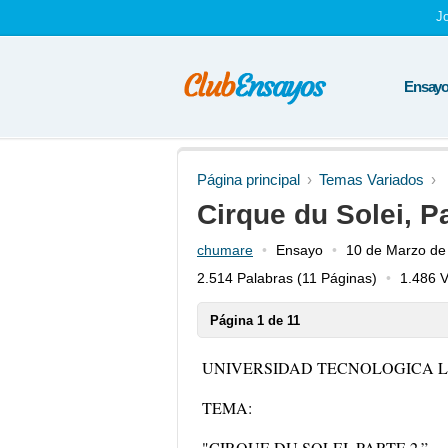
J
Ensayos
Página principal
Temas Variados
Cirque du Solei, P
chumare
Ensayo
10 de Marzo de
2.514 Palabras
(11 Páginas)
1.486 V
Página 1 de 11
UNIVERSIDAD TECNOLOGICA 
TEMA:
"
CIRQUE DU SOLEI, PARTE 2.”