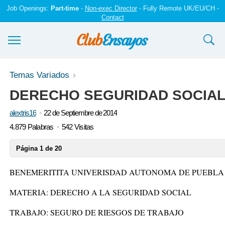
Job Openings:
Part-time
-
Non-exec Director
- Fully Remote UK/EU/CH -
Contact
Ensayos y trabajos
Temas Variados
DERECHO SEGURIDAD SOCIA
Registrarse
alextris16
22 de Septiembre de 2014
Iniciar sesión
4.879 Palabras
542 Visitas
Contáctenos
Página 1 de 20
BENEMERITITA UNIVERISDAD AUTONOMA DE PUEBLA
MATERIA: DERECHO A LA SEGURIDAD SOCIAL
TRABAJO: SEGURO DE RIESGOS DE TRABAJO