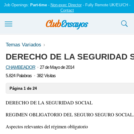
Job Openings:
Part-time
-
Non-exec Director
- Fully Remote UK/EU/CH -
Contact
Ensayos y trabajos
Temas Variados
DERECHO DE LA SEGURIDAD 
Registrarse
CHAMBEADOR
27 de Mayo de 2014
Iniciar sesión
5.824 Palabras
382 Visitas
Contáctenos
Página 1 de 24
DERECHO DE LA SEGURIDAD SOCIAL
REGIMEN OBLIGATORIO DEL SEGURO SEGURO SOCIAL
Aspectos relevantes del régimen obligatorio