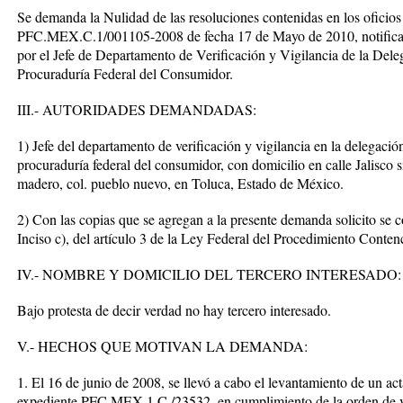
Se demanda la Nulidad de las resoluciones contenidas en los ofi
PFC.MEX.C.1/001105-2008 de fecha 17 de Mayo de 2010, notificad
por el Jefe de Departamento de Verificación y Vigilancia de la Del
Procuraduría Federal del Consumidor.
III.- AUTORIDADES DEMANDADAS:
1) Jefe del departamento de verificación y vigilancia en la delegaci
procuraduría federal del consumidor, con domicilio en calle Jalisco s
madero, col. pueblo nuevo, en Toluca, Estado de México.
2) Con las copias que se agregan a la presente demanda solicito se cor
Inciso c), del artículo 3 de la Ley Federal del Procedimiento Conten
IV.- NOMBRE Y DOMICILIO DEL TERCERO INTERESADO:
Bajo protesta de decir verdad no hay tercero interesado.
V.- HECHOS QUE MOTIVAN LA DEMANDA:
1. El 16 de junio de 2008, se llevó a cabo el levantamiento de un ac
expediente PFC.MEX.1.C./23532, en cumplimiento de la orden de ve