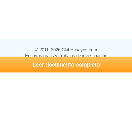
© 2011–2026 ClubEnsayos.com
Ensayos gratis y Trabajos de investigación
Leer documento completo
Ensayos y trabajos
Registrarse
Iniciar sesión
Ayuda
Contáctenos
Mapa del sitio