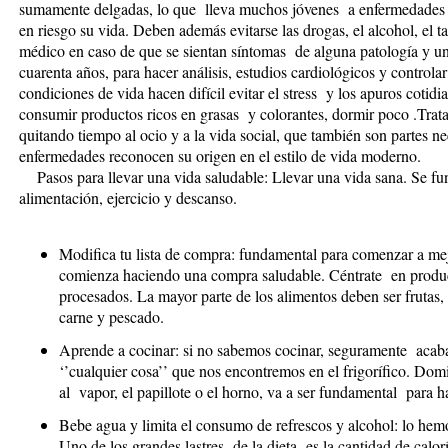
sumamente delgadas, lo que lleva muchos jóvenes a enfermedades 
en riesgo su vida. Deben además evitarse las drogas, el alcohol, el t
médico en caso de que se sientan síntomas de alguna patología y una
cuarenta años, para hacer análisis, estudios cardiológicos y controlar 
condiciones de vida hacen difícil evitar el stress y los apuros cotidi
consumir productos ricos en grasas y colorantes, dormir poco .Trat
quitando tiempo al ocio y a la vida social, que también son partes n
enfermedades reconocen su origen en el
Pasos para llevar una vida saludable: Llevar una vida sana. Se fun
alimentación, ejercicio y descanso.
Modifica tu lista de compra: fundamental para comenzar a mej
comienza haciendo una compra saludable. Céntrate en product
procesados. La mayor parte de los alimentos deben ser frutas, v
carne y pescado.
Aprende a cocinar: si no sabemos cocinar, seguramente ac
‘’cualquier cosa’’ que nos encontremos en el frigorífico. Do
al vapor, el papillote o el horno, va a ser fundamental para 
Bebe agua y limita el consumo de refrescos y alcohol: lo he
Uno de los grandes lastres de la dieta es la cantidad de calor