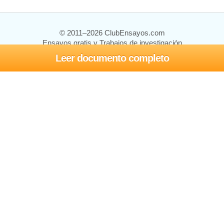
© 2011–2026 ClubEnsayos.com
Ensayos gratis y Trabajos de investigación
Leer documento completo
Ensayos y trabajos
Registrarse
Iniciar sesión
Ayuda
Contáctenos
Mapa del sitio
Política de privacidad
Términos de servicio