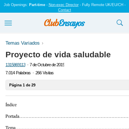
Job Openings:
Part-time
-
Non-exec Director
- Fully Remote UK/EU/CH -
Contact
Ensayos y trabajos
Temas Variados
Proyecto de vida saludable
Registrarse
1315869113
7 de Octubre de 2019
Iniciar sesión
7.014 Palabras
266 Visitas
Contáctenos
Página 1 de 29
Índice
Portada………………………………………………………………
Tema……………………………………………………………………