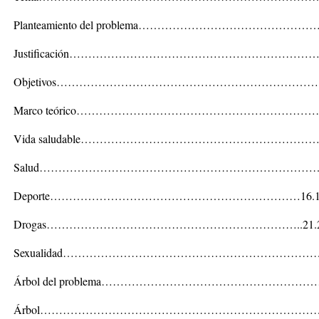
Planteamiento del problema………………………………………
Justificación……………………………………………………
Objetivos……………………………………………………………
Marco teórico……………………………………………………
Vida saludable……………………………………………………………
Salud………………………………………………………………………1
Deporte…………………………………………………………16.17.18.
Drogas…………………………………………………………..21.22.23
Sexualidad…………………………………………………………………
Árbol del problema…………………………………………………
Árbol…………………………………………………………………