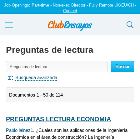
Job Openings:
Part-time
-
Non-exec Director
- Fully Remote UK/EU/CH -
Contact
Ensayos y trabajos
Preguntas de lectura
Registrarse
Buscar
Iniciar sesión
Búsqueda avanzada
Contáctenos
Documentos 1 - 50 de 114
PREGUNTAS LECTURA ECONOMIA
Pablo lainez
1. ¿Cuales son las aplicaciones de la Ingeniería
Económica en el área de construcción? La Ingeniería