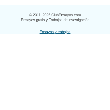
© 2011–2026 ClubEnsayos.com
Ensayos gratis y Trabajos de investigación
Ensayos y trabajos
Registrarse
Iniciar sesión
Ayuda
Contáctenos
Mapa del sitio
Política de privacidad
Términos de servicio