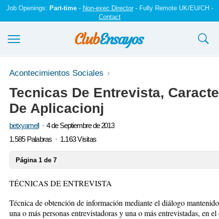
Job Openings:
Part-time
-
Non-exec Director
- Fully Remote UK/EU/CH -
Contact
Ensayos y trabajos
Acontecimientos Sociales
Tecnicas De Entrevista, Caracte
Registrarse
De Aplicacionj
Iniciar sesión
betxyamell
4 de Septiembre de 2013
Contáctenos
1.585 Palabras
1.163 Visitas
Página 1 de 7
TÉCNICAS DE ENTREVISTA
Técnica de obtención de información mediante el diálogo mantenido
una o más personas entrevistadoras y una o más entrevistadas, en el 