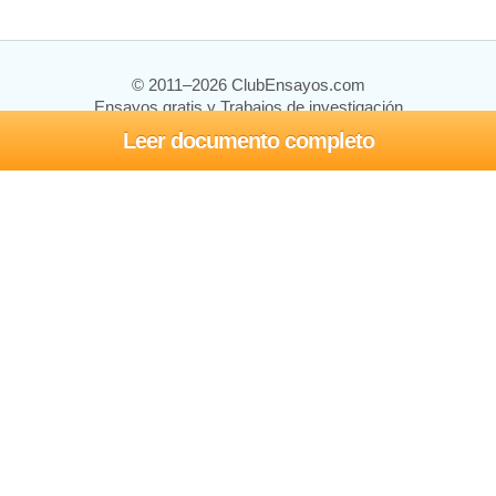
© 2011–2026 ClubEnsayos.com
Ensayos gratis y Trabajos de investigación
Leer documento completo
Ensayos y trabajos
Registrarse
Iniciar sesión
Ayuda
Contáctenos
Mapa del sitio
Política de privacidad
Términos de servicio