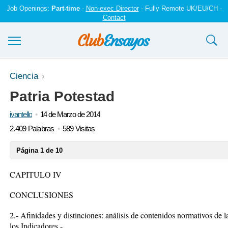
Job Openings:
Part-time
-
Non-exec Director
- Fully Remote UK/EU/CH -
Contact
Ensayos y trabajos
Ciencia
Patria Potestad
Registrarse
ivantello
14 de Marzo de 2014
Iniciar sesión
2.409 Palabras
589 Visitas
Contáctenos
Página 1 de 10
CAPITULO IV
CONCLUSIONES
2.- Afinidades y distinciones: análisis de contenidos normativos de 
los Indicadores.-