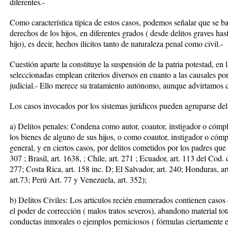
diferentes.-
Como característica típica de estos casos, podemos señalar que se ba
derechos de los hijos, en diferentes grados ( desde delitos graves ha
hijo), es decir, hechos ilícitos tanto de naturaleza penal como civil.-
Cuestión aparte la constituye la suspensión de la patria potestad, en
seleccionadas emplean criterios diversos en cuanto a las causales po
judicial.- Ello merece su tratamiento autónomo, aunque advirtamos 
Los casos invocados por los sistemas jurídicos pueden agruparse de
a) Delitos penales: Condena como autor, coautor, instigador o cómpl
los bienes de alguno de sus hijos, o como coautor, instigador o cómpl
general, y en ciertos casos, por delitos cometidos por los padres que
307 ; Brasil, art. 1638, ; Chile, art. 271 ; Ecuador, art. 113 del Cod.
277; Costa Rica, art. 158 inc. D; El Salvador, art. 240; Honduras, a
art.73; Perú Art. 77 y Venezuela, art. 352);
b) Delitos Civiles: Los artículos recién enumerados contienen casos 
el poder de corrección ( malos tratos severos), abandono material tota
conductas inmorales o ejemplos perniciosos ( fórmulas ciertamente e