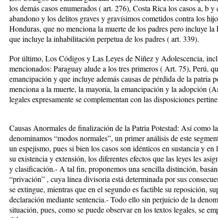
los demás casos enumerados ( art. 276), Costa Rica los casos a, b y c
abandono y los delitos graves y gravísimos cometidos contra los hijos
Honduras, que no menciona la muerte de los padres pero incluye la h
que incluye la inhabilitación perpetua de los padres ( art. 339).
Por último, Los Códigos y Las Leyes de Niñez y Adolescencia, incl
mencionados: Paraguay alude a los tres primeros ( Art. 75), Perú, qu
emancipación y que incluye además causas de pérdida de la patria po
menciona a la muerte, la mayoría, la emancipación y la adopción (A
legales expresamente se complementan con las disposiciones pertinen
Causas Anormales de finalización de la Patria Potestad: Así como l
denominamos “modos normales”, un primer análisis de este segmento 
un espejismo, pues si bien los casos son idénticos en sustancia y en 
su existencia y extensión, los diferentes efectos que las leyes les asi
y clasificación.- A tal fin, proponemos una sencilla distinción, bas
“privación” , cuya línea divisoria está determinada por sus consecuen
se extingue, mientras que en el segundo es factible su reposición, su
declaración mediante sentencia.- Todo ello sin perjuicio de la denom
situación, pues, como se puede observar en los textos legales, se em