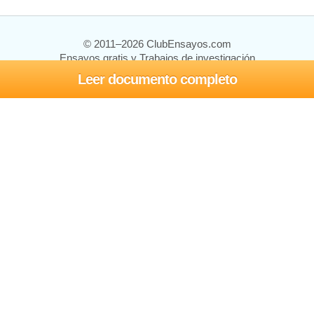
© 2011–2026 ClubEnsayos.com
Ensayos gratis y Trabajos de investigación
Leer documento completo
Ensayos y trabajos
Registrarse
Iniciar sesión
Ayuda
Contáctenos
Mapa del sitio
Política de privacidad
Términos de servicio