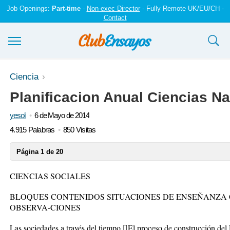
Job Openings:
Part-time
-
Non-exec Director
- Fully Remote UK/EU/CH -
Contact
Ensayos y trabajos
Ciencia
Planificacion Anual Ciencias Na
Registrarse
yesoli
6 de Mayo de 2014
Iniciar sesión
4.915 Palabras
850 Visitas
Contáctenos
Página 1 de 20
CIENCIAS SOCIALES
BLOQUES CONTENIDOS SITUACIONES DE ENSEÑANZA 
OBSERVA-CIONES
Las sociedades a través del tiempo El proceso de construcción del