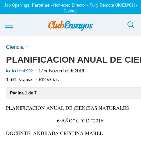
Job Openings:
Part-time
-
Non-exec Director
- Fully Remote UK/EU/CH -
Contact
Ensayos y trabajos
Ciencia
PLANIFICACION ANUAL DE CI
Registrarse
tacitadecafe123
17 de Noviembre de 2016
Iniciar sesión
1.631 Palabras
612 Visitas
Contáctenos
Página 1 de 7
PLANIFICACION ANUAL DE CIENCIAS NATURALES
6°AÑO” C Y D “2016
DOCENTE:
ANDRADA CRISTINA MABEL