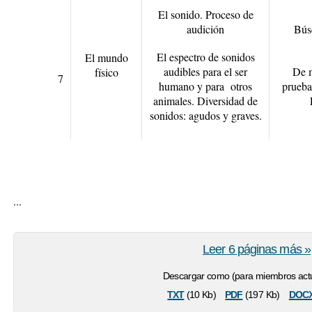
El sonido. Proceso de
audición
Bús
El espectro de sonidos
El mundo
audibles para el ser
De m
físico
7
humano y para otros
prueba
animales. Diversidad de
sonidos: agudos y graves.
...
Leer 6 páginas más »
Descargar como (para miembros actu
txt
pdf
doc
(10 Kb)
(197 Kb)