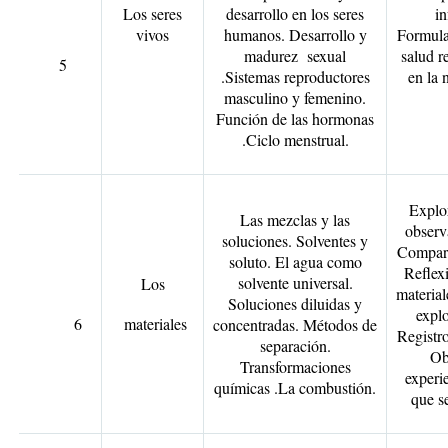
Los seres
desarrollo en los seres
in
vivos
humanos. Desarrollo y
Formulac
madurez sexual
salud r
5
.Sistemas reproductores
en la 
masculino y femenino.
Función de las hormonas
.Ciclo menstrual.
Explo
Las mezclas y las
observ
soluciones. Solventes y
Compara
soluto. El agua como
Reflexi
solvente universal.
Los
materia
Soluciones diluidas y
explo
6
materiales
concentradas. Métodos de
Registr
separación.
Ob
Transformaciones
experi
químicas .La combustión.
que s