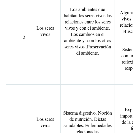
Los ambientes que
Algunas
habitan los seres vivos.las
vivos
relaciones entre los seres
relacio
Los seres
vivos y con el ambiente.
Busca
vivos
Los cambios en el
2
ambiente y con los otros
seres vivos .Preservación
Siste
dl ambiente.
comuni
reflex
resp
Expr
Sistema digestivo. Noción
import
Los seres
de nutrición. Dietas
de la 
vivos
saludables. Enfermedades
f
relacionadas.