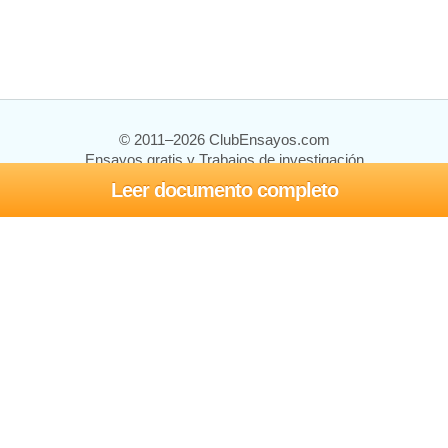
© 2011–2026 ClubEnsayos.com
Ensayos gratis y Trabajos de investigación
Leer documento completo
Ensayos y trabajos
Registrarse
Iniciar sesión
Ayuda
Contáctenos
Mapa del sitio
Política de privacidad