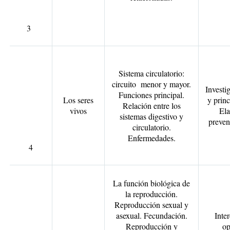
3
Sistema circulatorio:
circuito menor y mayor.
Investi
Funciones principal.
Los seres
y prin
Relación entre los
vivos
Ela
sistemas digestivo y
preven
circulatorio.
Enfermedades.
4
La función biológica de
la reproducción.
Reproducción sexual y
asexual. Fecundación.
Inte
Reproducción y
op