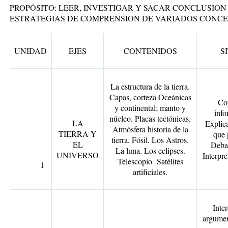
PROPÓSITO
: LEER, INVESTIGAR Y SACAR CONCLUSION
ESTRATEGIAS DE COMPRENSION DE VARIADOS CONCE
UNIDAD
EJES
CONTENIDOS
S
La estructura de la tierra.
Capas, corteza Oceánicas
Co
y continental; manto y
info
núcleo. Placas tectónicas.
LA
Explic
Atmósfera historia de la
TIERRA Y
que 
tierra. Fósil. Los Astros.
EL
Debat
La luna. Los eclipses.
UNIVERSO
Interpre
Telescopio Satélites
1
artificiales.
Inter
argumen