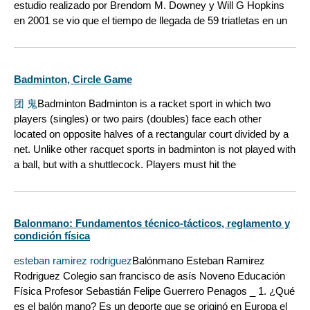
estudio realizado por Brendom M. Downey y Will G Hopkins
en 2001 se vio que el tiempo de llegada de 59 triatletas en un
Badminton, Circle Game
团 鬼
Badminton Badminton is a racket sport in which two
players (singles) or two pairs (doubles) face each other
located on opposite halves of a rectangular court divided by a
net. Unlike other racquet sports in badminton is not played with
a ball, but with a shuttlecock. Players must hit the
Balonmano: Fundamentos técnico-tácticos, reglamento y
condición física
esteban ramirez rodriguez
Balónmano Esteban Ramirez
Rodriguez Colegio san francisco de asís Noveno Educación
Física Profesor Sebastián Felipe Guerrero Penagos _ 1. ¿Qué
es el balón mano? Es un deporte que se originó en Europa el