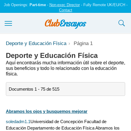
Job Openings:
Part-time
-
Non-exec Director
- Fully Remote UK/EU/CH -
Contact
Ensayos y trabajos
Deporte y Educación Física
Página 1
Registrarse
Deporte y Educación Física
Aquí encontrarás mucha información útil sobre el deporte,
Iniciar sesión
sus beneficios y todo lo relacionado con la educación
física.
Contáctenos
Documentos 1 - 75 de 515
Abramos los ojos y busquemos mejorar
soledadm1.1
Universidad de Concepción Facultad de
Educación Departamento de Educación Física Abramos los