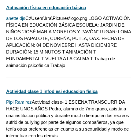
Activación física en educación básica
anette.djs
C:\Users\Irra\Pictures\logo.png LOGO ACTIVACIÓN
FÍSICA EN EDUCACIÓN BÁSICA ESCUELA: JARDIN DE
NIÑOS “JOSÉ MARÍA MORELOS Y PAVÓN” LUGAR: LOMA
DE LOS PAPALOTE, CUREÑA, PUTLA, OAX. FECHA DE
APLICACIÓN: 04 DE NOVIEBRE HASTA DICIEMBRE
DURACIÓN: 15 MINUTOS T ANIMACIÓN T
FUNDAMENTAL T VUELTA A LA CALMA T Trabajo de
animación psicofísica Trabajo
Actividad clase 1 infod esi educacion fisica
Pipi Ramirez
Actividad clase- 1 ESCENA TRANSCURRIDA
HACE UNOS AÑOS Pedro, alumno de 7mo grado, asistía a
una institución pública y durante mucho tiempo en los recreos
sufrió de bullying por parte de algunos compañeros, ya que
tenía otras preferencias en cuanto a su sexualidad y modo de
interactuar con los demás.