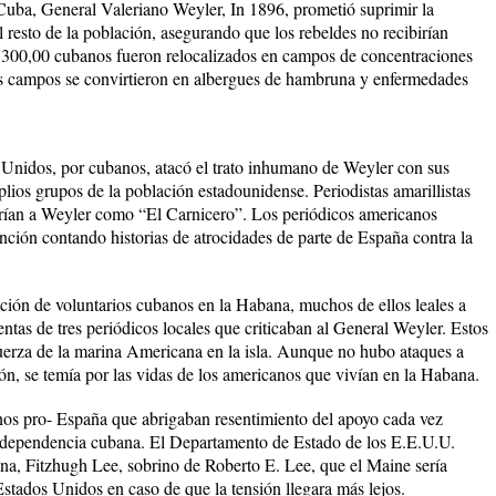
Cuba, General Valeriano Weyler, In 1896, prometió suprimir la
l resto de la población, asegurando que los rebeldes no recibirían
e 300,00 cubanos fueron relocalizados en campos de concentraciones
tos campos se convirtieron en albergues de hambruna y enfermedades
Unidos, por cubanos, atacó el trato inhumano de Weyler con sus
lios grupos de la población estadounidense. Periodistas amarillistas
rían a Weyler como “El Carnicero”. Los periódicos americanos
nción contando historias de atrocidades de parte de España contra la
ción de voluntarios cubanos en la Habana, muchos de ellos leales a
ntas de tres periódicos locales que criticaban al General Weyler. Estos
fuerza de la marina Americana en la isla. Aunque no hubo ataques a
ón, se temía por las vidas de los americanos que vivían en la Habana.
nos pro- España que abrigaban resentimiento del apoyo cada vez
ndependencia cubana. El Departamento de Estado de los E.E.U.U.
a, Fitzhugh Lee, sobrino de Roberto E. Lee, que el Maine sería
Estados Unidos en caso de que la tensión llegara más lejos.