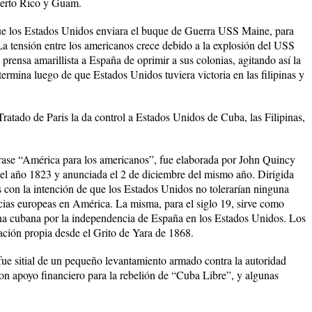
Puerto Rico y Guam.
ue los Estados Unidos enviara el buque de Guerra USS Maine, para
. La tensión entre los americanos crece debido a la explosión del USS
 prensa amarillista a España de oprimir a sus colonias, agitando así la
ermina luego de que Estados Unidos tuviera victoria en las filipinas y
ratado de Paris la da control a Estados Unidos de Cuba, las Filipinas,
frase “América para los americanos”, fue elaborada por John Quincy
l año 1823 y anunciada el 2 de diciembre del mismo año. Dirigida
s con la intención de que los Estados Unidos no tolerarían ninguna
ncias europeas en América. La misma, para el siglo 19, sirve como
cha cubana por la independencia de España en los Estados Unidos. Los
ción propia desde el Grito de Yara de 1868.
ue sitial de un pequeño levantamiento armado contra la autoridad
on apoyo financiero para la rebelión de “Cuba Libre”, y algunas