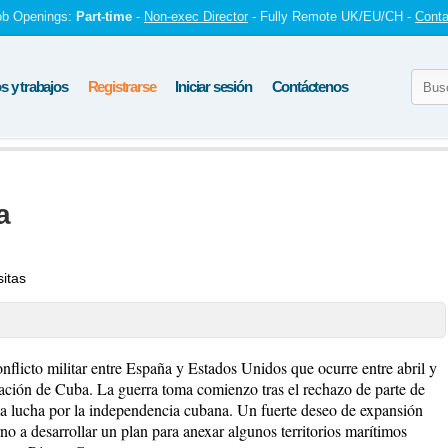
ob Openings:
Part-time
-
Non-exec Director
- Fully Remote UK/EU/CH -
Conta
 y trabajos
Registrarse
Iniciar sesión
Contáctenos
a
sitas
licto militar entre España y Estados Unidos que ocurre entre abril y
eración de Cuba. La guerra toma comienzo tras el rechazo de parte de
a lucha por la independencia cubana. Un fuerte deseo de expansión
o a desarrollar un plan para anexar algunos territorios marítimos