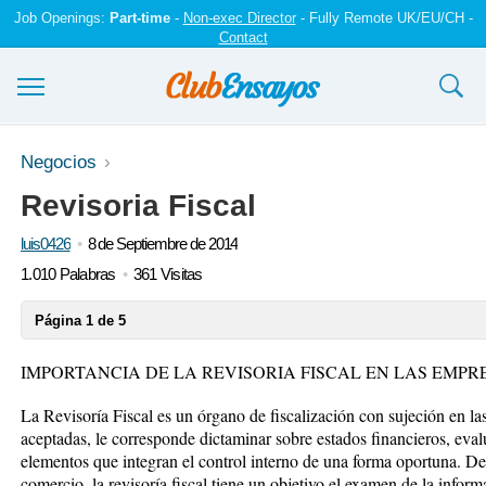
Job Openings:
Part-time
-
Non-exec Director
- Fully Remote UK/EU/CH -
Contact
Ensayos y trabajos
Negocios
Revisoria Fiscal
Registrarse
luis0426
8 de Septiembre de 2014
Iniciar sesión
1.010 Palabras
361 Visitas
Contáctenos
Página 1 de 5
IMPORTANCIA DE LA REVISORIA FISCAL EN LAS EMPR
La Revisoría Fiscal es un órgano de fiscalización con sujeción en l
aceptadas, le corresponde dictaminar sobre estados financieros, ev
elementos que integran el control interno de una forma oportuna. De
comercio, la revisoría fiscal tiene un objetivo el examen de la inform