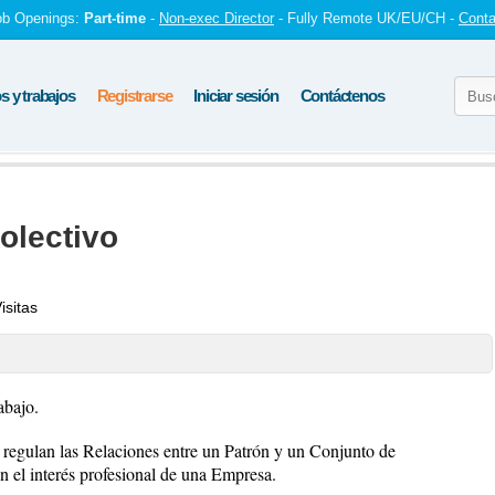
ob Openings:
Part-time
-
Non-exec Director
- Fully Remote UK/EU/CH -
Conta
 y trabajos
Registrarse
Iniciar sesión
Contáctenos
olectivo
isitas
abajo.
 regulan las Relaciones entre un Patrón y un Conjunto de
n el interés profesional de una Empresa.