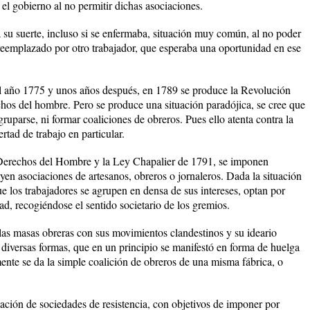
 el gobierno al no permitir dichas asociaciones.
 a su suerte, incluso si se enfermaba, situación muy común, al no poder
reemplazado por otro trabajador, que esperaba una oportunidad en ese
 el año 1775 y unos años después, en 1789 se produce la Revolución
echos del hombre. Pero se produce una situación paradójica, se cree que
ruparse, ni formar coaliciones de obreros. Pues ello atenta contra la
ertad de trabajo en particular.
 Derechos del Hombre y la Ley Chapalier de 1791, se imponen
yen asociaciones de artesanos, obreros o jornaleros. Dada la situación
ue los trabajadores se agrupen en densa de sus intereses, optan por
ad, recogiéndose el sentido societario de los gremios.
las masas obreras con sus movimientos clandestinos y su ideario
 diversas formas, que en un principio se manifestó en forma de huelga
mente se da la simple coalición de obreros de una misma fábrica, o
mación de sociedades de resistencia, con objetivos de imponer por