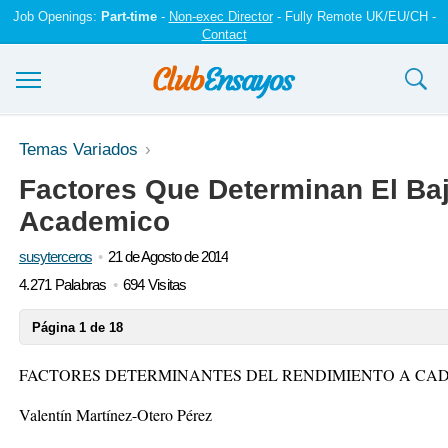
Job Openings:
Part-time
-
Non-exec Director
- Fully Remote UK/EU/CH -
Contact
Ensayos y trabajos
Temas Variados
Factores Que Determinan El Ba
Registrarse
Academico
Iniciar sesión
susyterceros
21 de Agosto de 2014
Contáctenos
4.271 Palabras
694 Visitas
Página 1 de 18
FACTORES DETERMINANTES DEL RENDIMIENTO A CA
Valentín Martínez-Otero Pérez