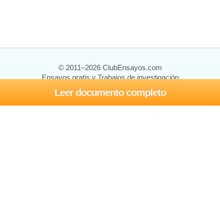
© 2011–2026 ClubEnsayos.com
Ensayos gratis y Trabajos de investigación
Leer documento completo
Ensayos y trabajos
Registrarse
Iniciar sesión
Ayuda
Contáctenos
Mapa del sitio
Política de privacidad