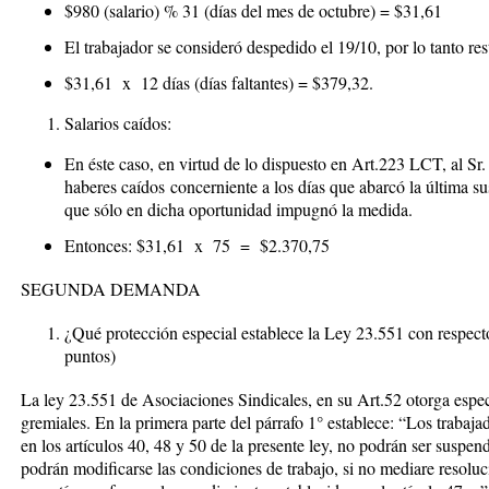
$980 (salario) % 31 (días del mes de octubre) = $31,61
El trabajador se consideró despedido el 19/10, por lo tanto re
$31,61 x 12 días (días faltantes) =
$379,32.
Salarios caídos:
En éste caso, en virtud de lo dispuesto en Art.223 LCT, al S
haberes caídos
concerniente a los días que abarcó la última su
que sólo en dicha oportunidad impugnó la medida.
Entonces: $31,61 x 75 =
$2.370,75
SEGUNDA DEMANDA
¿Qué protección especial establece la Ley 23.551 con respecto
puntos)
La ley 23.551 de Asociaciones Sindicales, en su Art.52 otorga espec
gremiales. En la primera parte del párrafo 1° establece:
“
Los trabajad
en los artículos 40, 48 y 50 de la presente ley, no podrán ser suspen
podrán modificarse las condiciones de trabajo, si no mediare resoluci