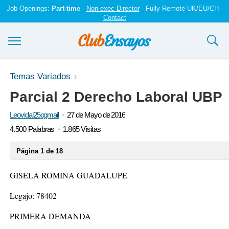
Job Openings:
Part-time
-
Non-exec Director
- Fully Remote UK/EU/CH -
Contact
Ensayos y trabajos
Temas Variados
Parcial 2 Derecho Laboral UBP
Registrarse
Leovidal25ogmail
27 de Mayo de 2016
Iniciar sesión
4.500 Palabras
1.865 Visitas
Contáctenos
Página 1 de 18
GISELA ROMINA GUADALUPE
Legajo: 78402
PRIMERA DEMANDA