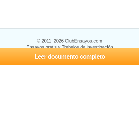
© 2011–2026 ClubEnsayos.com
Ensayos gratis y Trabajos de investigación
Leer documento completo
Ensayos y trabajos
Registrarse
Iniciar sesión
Ayuda
Contáctenos
Mapa del sitio
Política de privacidad