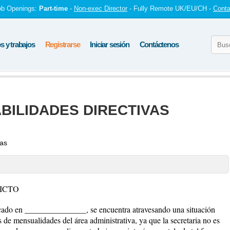
ob Openings:
Part-time
-
Non-exec Director
- Fully Remote UK/EU/CH -
Conta
 y trabajos
Registrarse
Iniciar sesión
Contáctenos
BILIDADES DIRECTIVAS
tas
LICTO
o en _______________, se encuentra atravesando una situación
 de mensualidades del área administrativa, ya que la secretaria no es