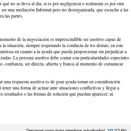
 qué no se lleva al día, si es por negligencia o realmente es por otra
e ser una mediación Informal pero no desorganizada, que escuche a las
ra las partes.
 momento de la negociación es imprescindible ser asertivo capaz de
la situación, siempre respetando la conducta de los demás; en este
autelosa en cuanto a la ayuda que pueda proporcionar sin perjudicar a
ucradas. La persona asertiva debe contar con particularidades especiales
o, confianza, ser directa, abierta y franca al momento de comunicar
r una respuesta asertiva es de gran ayuda tomar en consideración
 tener una forma de actuar ante situaciones conflictivas y llegar a
los resultados o las formas de solución que puedan aparecer; ni
txt
Descargar como (para miembros actualizados)
(12 Kb)