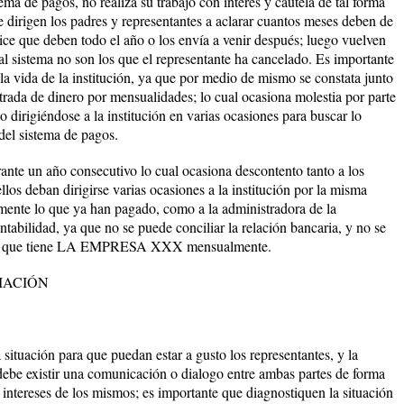
ema de pagos, no realiza su trabajo con interés y cautela de tal forma
se dirigen los padres y representantes a aclarar cuantos meses deben de
dice que deben todo el año o los envía a venir después; luego vuelven
al sistema no son los que el representante ha cancelado. Es importante
la vida de la institución, ya que por medio de mismo se constata junto
trada de dinero por mensualidades; lo cual ocasiona molestia por parte
o dirigiéndose a la institución en varias ocasiones para buscar lo
del sistema de pagos.
rante un año consecutivo lo cual ocasiona descontento tanto a los
llos deban dirigirse varias ocasiones a la institución por la misma
ente lo que ya han pagado, como a la administradora de la
ntabilidad, ya que no se puede conciliar la relación bancaria, y no se
radas que tiene LA EMPRESA XXX mensualmente.
IACIÓN
 situación para que puedan estar a gusto los representantes, y la
, debe existir una comunicación o dialogo entre ambas partes de forma
 intereses de los mismos; es importante que diagnostiquen la situación