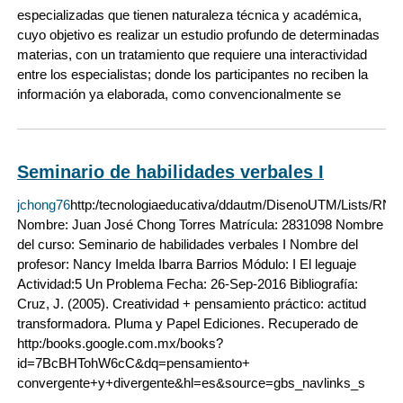
especializadas que tienen naturaleza técnica y académica,
cuyo objetivo es realizar un estudio profundo de determinadas
materias, con un tratamiento que requiere una interactividad
entre los especialistas; donde los participantes no reciben la
información ya elaborada, como convencionalmente se
Seminario de habilidades verbales I
jchong76
http:/tecnologiaeducativa/ddautm/DisenoUTM/Lists/RNT
Nombre: Juan José Chong Torres Matrícula: 2831098 Nombre
del curso: Seminario de habilidades verbales I Nombre del
profesor: Nancy Imelda Ibarra Barrios Módulo: I El leguaje
Actividad:5 Un Problema Fecha: 26-Sep-2016 Bibliografía:
Cruz, J. (2005). Creatividad + pensamiento práctico: actitud
transformadora. Pluma y Papel Ediciones. Recuperado de
http:/books.google.com.mx/books?
id=7BcBHTohW6cC&dq=pensamiento+
convergente+y+divergente&hl=es&source=gbs_navlinks_s