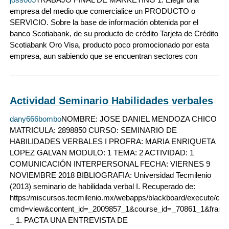
empresa del medio que comercialice un PRODUCTO o
SERVICIO. Sobre la base de información obtenida por el
banco Scotiabank, de su producto de crédito Tarjeta de Crédito
Scotiabank Oro Visa, producto poco promocionado por esta
empresa, aun sabiendo que se encuentran sectores con
Actividad Seminario Habilidades verbales
dany666bombo
NOMBRE: JOSE DANIEL MENDOZA CHICO
MATRICULA: 2898850 CURSO: SEMINARIO DE
HABILIDADES VERBALES I PROFRA: MARIA ENRIQUETA
LOPEZ GALVAN MODULO: 1 TEMA: 2 ACTIVIDAD: 1
COMUNICACIÓN INTERPERSONAL FECHA: VIERNES 9
NOVIEMBRE 2018 BIBLIOGRAFIA: Universidad Tecmilenio
(2013) seminario de habilidada verbal I. Recuperado de:
https:/miscursos.tecmilenio.mx/webapps/blackboard/execute/conte
cmd=view&content_id=_2009857_1&course_id=_70861_1&fram
_ 1. PACTA UNA ENTREVISTA DE