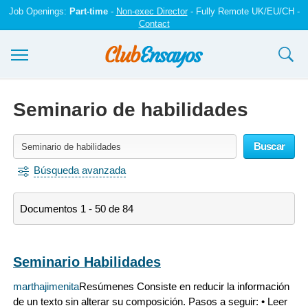
Job Openings:
Part-time
-
Non-exec Director
- Fully Remote UK/EU/CH -
Contact
Ensayos y trabajos
Seminario de habilidades
Registrarse
Buscar
Iniciar sesión
Búsqueda avanzada
Contáctenos
Documentos 1 - 50 de 84
Seminario Habilidades
marthajimenita
Resúmenes Consiste en reducir la información
de un texto sin alterar su composición. Pasos a seguir: • Leer