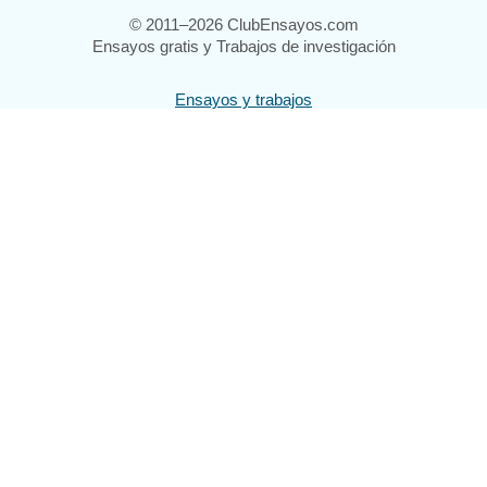
© 2011–2026 ClubEnsayos.com
Ensayos gratis y Trabajos de investigación
Ensayos y trabajos
Registrarse
Iniciar sesión
Ayuda
Contáctenos
Mapa del sitio
Política de privacidad
Términos de servicio