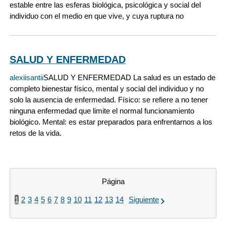
estable entre las esferas biológica, psicológica y social del
individuo con el medio en que vive, y cuya ruptura no
SALUD Y ENFERMEDAD
alexiisantii
SALUD Y ENFERMEDAD La salud es un estado de
completo bienestar físico, mental y social del individuo y no
solo la ausencia de enfermedad. Físico: se refiere a no tener
ninguna enfermedad que limite el normal funcionamiento
biológico. Mental: es estar preparados para enfrentarnos a los
retos de la vida.
Página
1
2
3
4
5
6
7
8
9
10
11
12
13
14
Siguiente