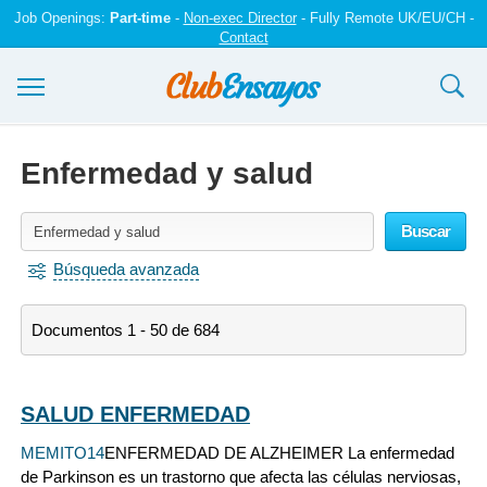
Job Openings:
Part-time
-
Non-exec Director
- Fully Remote UK/EU/CH -
Contact
Ensayos y trabajos
Enfermedad y salud
Registrarse
Buscar
Iniciar sesión
Búsqueda avanzada
Contáctenos
Documentos 1 - 50 de 684
SALUD ENFERMEDAD
MEMITO14
ENFERMEDAD DE ALZHEIMER La enfermedad
de Parkinson es un trastorno que afecta las células nerviosas,