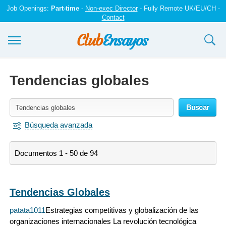
Job Openings:
Part-time
-
Non-exec Director
- Fully Remote UK/EU/CH -
Contact
Ensayos y trabajos
Tendencias globales
Registrarse
Buscar
Iniciar sesión
Búsqueda avanzada
Contáctenos
Documentos 1 - 50 de 94
Tendencias Globales
patata1011
Estrategias competitivas y globalización de las
organizaciones internacionales La revolución tecnológica