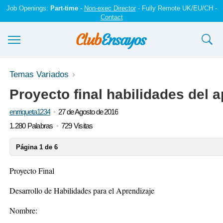
Job Openings:
Part-time
-
Non-exec Director
- Fully Remote UK/EU/CH -
Contact
Ensayos y trabajos
Temas Variados
Proyecto final habilidades del a
Registrarse
enrriqueta1234
27 de Agosto de 2016
Iniciar sesión
1.280 Palabras
729 Visitas
Contáctenos
Página 1 de 6
Proyecto Final
Desarrollo de Habilidades para el Aprendizaje
Nombre: