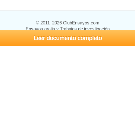
© 2011–2026 ClubEnsayos.com
Ensayos gratis y Trabajos de investigación
Leer documento completo
Ensayos y trabajos
Registrarse
Iniciar sesión
Ayuda
Contáctenos
Mapa del sitio
Política de privacidad
Términos de servicio