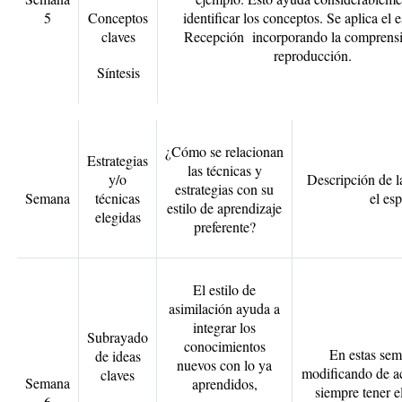
5
Conceptos
identificar los conceptos. Se aplica el e
claves
Recepción incorporando la comprensi
reproducción.
Síntesis
¿Cómo se relacionan
Estrategias
las técnicas y
y/o
Descripción de l
estrategias con su
Semana
técnicas
el es
estilo de aprendizaje
elegidas
preferente?
El estilo de
asimilación ayuda a
integrar los
Subrayado
conocimientos
En estas sem
de ideas
nuevos con lo ya
modificando de ac
claves
Semana
aprendidos,
siempre tener e
6