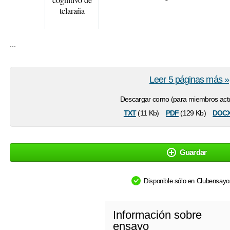
telaraña
...
Leer 5 páginas más »
Descargar como (para miembros actu
txt
pdf
doc
(11 Kb)
(129 Kb)
Guardar
Disponible sólo en Clubensay
Información sobre
ensayo