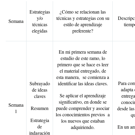
Estrategias
¿Cómo se relacionan las
y/o
técnicas y estrategias con su
Descripc
Semana
técnicas
estilo de aprendizaje
tiempo
elegidas
preferente?
En mi primera semana de
estudio de este ramo, lo
primero que se hace es leer
el material entregado, de
esta manera, se comienza a
Para com
Subrayado
identificar las ideas claves.
adapta 
de ideas
Se aplicar el aprendizaje
entrega
claves
significativo, en donde se
conocim
Semana
Resumen
puede comprender y asociar
desde las
1
los conocimientos previos a
qu
Estrategia
los nuevos que estaban
de
En un amb
adquiriendo.
indagación