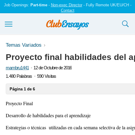
Job Openings:
Part-time
-
Non-exec Director
- Fully Remote UK/EU/CH -
Contact
Ensayos y trabajos
Temas Variados
Proyecto final habilidades del a
Registrarse
mambru1441
12 de Octubre de 2016
Iniciar sesión
1.480 Palabras
590 Visitas
Contáctenos
Página 1 de 6
Proyecto Final
Desarrollo de habilidades para el aprendizaje
Estrategias o técnicas utilizadas en cada semana selectiva de la as