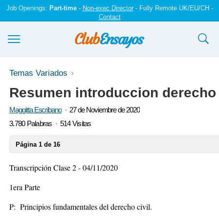
Job Openings:
Part-time
-
Non-exec Director
- Fully Remote UK/EU/CH -
Contact
Ensayos y trabajos
Temas Variados
Resumen introduccion derecho 
Registrarse
Maggitta Escribano
27 de Noviembre de 2020
Iniciar sesión
3.780 Palabras
514 Visitas
Contáctenos
Página 1 de 16
Transcripción Clase 2 - 04/11/2020
1era Parte
P: Principios fundamentales del derecho civil.