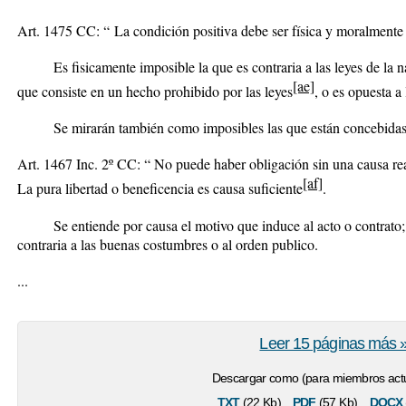
Art. 1475 CC: “
La condición positiva debe ser física y moralmente
Es fisicamente imposible la que es contraria a las leyes de la na
[ae]
que consiste en un hecho prohibido por las leyes
, o es opuesta a
Se mirarán también como imposibles las que están concebidas en
Art. 1467 Inc. 2º CC: “ No puede haber obligación sin una causa real 
[af]
La pura libertad o beneficencia es causa suficiente
.
Se entiende por causa el motivo que induce al acto o contrato; y p
contraria a las buenas costumbres o al orden publico.
...
Leer 15 páginas más 
Descargar como (para miembros actu
txt
pdf
docx
(22 Kb)
(57 Kb)