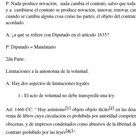
P: Nada produce novación, nada cambia el contrato, salvo que toda 
y a cambiarse el contrato se produce novación, innovar, renovar, ca
cuando se cambia alguna cosa cómo las partes, el objeto del contrato
acordado.
A: ¿a qué se refiere con Diputado en el articulo 1635?
P: Diputado = Mandatario
2da Parte:
Limitaciones a la autonomía de la voluntad:
A: Hay dos aspectos de limitaciones legales
1.- El acto de voluntad no debe transgredir una ley:
[y]
[z]
Art. 1466 CC: “ Hay
asimismo
objeto
objeto ilícito
en las deu
venta de libros cuya circulación es prohibida por autoridad competen
obscenas, y de impresos condenados como abusivos de la libertad de
[ac]
contrato prohibido por las leyes
”.