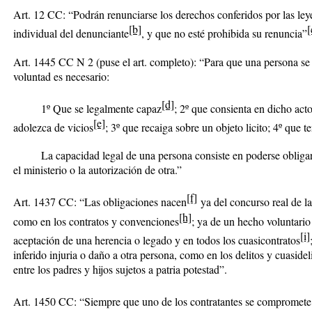
Art. 12 CC: “
Podrán renunciarse los derechos conferidos por las ley
[b]
[
individual del denunciante
, y
que no esté prohibida su renuncia”
Art. 1445 CC N 2 (puse el art. completo): “Para que una persona se 
voluntad es necesario:
[d]
1º Que se legalmente capaz
; 2º
que consienta en dicho act
[e]
adolezca de vicios
; 3º que recaiga sobre un objeto licito; 4º que t
La capacidad legal de una persona consiste en poderse obligar p
el ministerio o la autorización de otra.”
[f]
Art. 1437 CC: “
Las obligaciones nacen
ya del concurso real de l
[h]
como en los contratos y convenciones
;
ya de un hecho voluntario
[i]
aceptación de una herencia o legado y en todos los cuasicontratos
inferido injuria o daño a otra persona, como en los delitos y cuasidel
entre los padres y hijos sujetos a patria potestad”.
Art. 1450 CC: “
Siempre que uno de los contratantes se compromete 