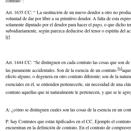
contrato”:
Art. 1635 CC: “
La sustitución de un nuevo deudor a otro no produc
voluntad de dar por libre a su primitivo deudor. A falta de esta expre
solamente diputado por el deudor para hacer el pago, o que dicho ter
subsidiariamente, según parezca deducirse del tenor o espíritu del ac
[r]
Art. 1444 CC: “Se distinguen en cada contrato las cosas que son de s
[s]
las puramente accidentales.
Son de la
esencia
de un contrato
aque
efecto alguno, o degenera en otro contrato diferente; son de
la
natura
esenciales en él, se entienden pertenecerle, sin necesidad de una clá
contrato aquellas que ni naturalmente le pertenecen, y que se le agr
A: ¿cómo se distinguen cuales son las cosas de la esencia en un con
P: hay Contratos que están tipificados en el CC, Ejemplo el contrato
encuentran en la definición de contrato. En el contrato de comprave