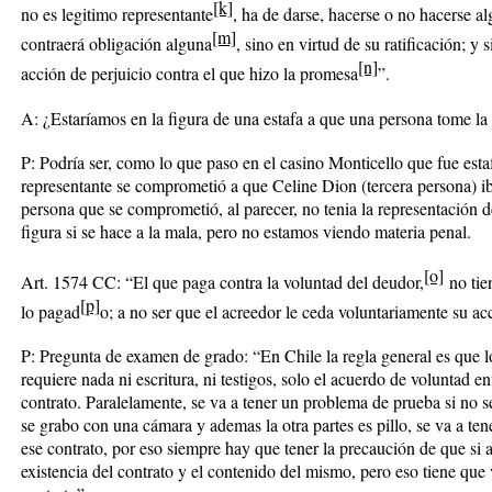
[k]
no es legitimo representante
,
ha de darse, hacerse o no hacerse a
[m]
contraerá obligación alguna
, sino en virtud de su ratificación; y s
[n]
acción de perjuicio contra el que hizo la promesa
”.
A: ¿Estaríamos en la figura de una estafa a que una persona tome la 
P: Podría ser, como lo que paso en el casino Monticello que fue est
representante se comprometió a que Celine Dion (tercera persona) iba 
persona que se comprometió, al parecer, no tenia la representación de 
figura si se hace a la mala, pero no estamos viendo materia penal.
[o]
Art. 1574 CC: “
El que paga contra la voluntad del deudor,
no tie
[p]
lo pagad
o;
a no ser que el acreedor le ceda voluntariamente su ac
P: Pregunta de examen de grado: “En Chile la regla general es que l
requiere nada ni escritura, ni testigos, solo el acuerdo de voluntad e
contrato. Paralelamente, se va a tener un problema de prueba si no se 
se grabo con una cámara y ademas la otra partes es pillo, se va a ten
ese contrato, por eso siempre hay que tener la precaución de que si 
existencia del contrato y el contenido del mismo, pero eso tiene que 