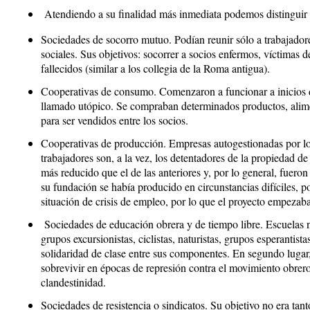
Atendiendo a su finalidad más inmediata podemos distinguir v
Sociedades de socorro mutuo
. Podían reunir sólo a trabajado
sociales. Sus objetivos: socorrer a socios enfermos, víctimas d
fallecidos (similar a los
collegia
de la Roma antigua).
Cooperativas de consumo.
Comenzaron a funcionar a inicios d
llamado utópico. Se compraban determinados productos, alimen
para ser vendidos entre los socios.
Cooperativas de producción
. Empresas autogestionadas por los
trabajadores son, a la vez, los detentadores de la propiedad 
más reducido que el de las anteriores y, por lo general, fuer
su fundación se había producido en circunstancias difíciles, p
situación de crisis de empleo, por lo que el proyecto empezaba
Sociedades de educación obrera y de tiempo libre
. Escuelas 
grupos excursionistas, ciclistas, naturistas, grupos esperantistas
solidaridad de clase entre sus componentes. En segundo lugar, 
sobrevivir en épocas de represión contra el movimiento obrero 
clandestinidad.
Sociedades de resistencia o sindicatos
. Su objetivo no era ta