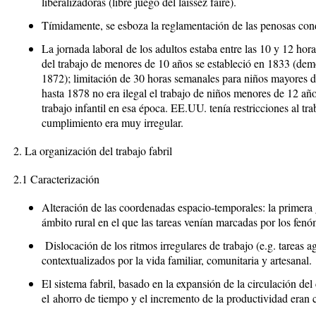
liberalizadoras (libre juego del
laissez faire
).
Tímidamente, se esboza la
reglamentación de las penosas con
La jornada laboral
de los adultos estaba entre las 10 y 12 hora
del trabajo de menores de 10 años se estableció en 1833 (demo
1872); limitación de 30 horas semanales para niños mayores de 
hasta 1878 no era ilegal el trabajo de niños menores de 12 año
trabajo infantil en esa época. EE.UU. tenía restricciones al tra
cumplimiento era muy irregular.
2. La organización del trabajo fabril
2.1 Caracterización
Alteración de las coordenadas espacio-temporales
: la primera
ámbito rural en el que las tareas venían marcadas por los fenóm
Dislocación de los ritmos irregulares de trabajo
(e.g. tareas a
contextualizados por la vida familiar, comunitaria y artesanal.
El
sistema fabril
, basado en la expansión de la circulación del
el
ahorro de tiempo y el incremento de la productividad eran c