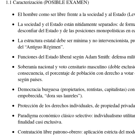
1.1 Caracterización
(POSIBLE EXAMEN)
El hombre como ser libre
frente a la sociedad y al Estado (Lev
La sociedad y el Estado están nítidamente separados:
de forma
desconfiar del Estado y de las posiciones monopolísticas en 
La estructura estatal debe ser mínima y no intervencionista
, p
del “Antiguo Régimen”.
Funciones del Estado liberal según Adam Smith:
defensa milit
Soberanía nacional y voto censitario masculino
(doble exclusi
consecuencia, el porcentaje de población con derecho a votar
según países.
Democracia burguesa
(propietarios, rentistas, capitalistas) co
empobrecida, “dora sus laureles”).
Protección de los derechos individuales, de propiedad privada
Paradigma económico clásico selectivo
: individualismo utilita
finalidad casi exclusiva
.
Contratación libre patrono-obrero
: aplicación estricta del mo