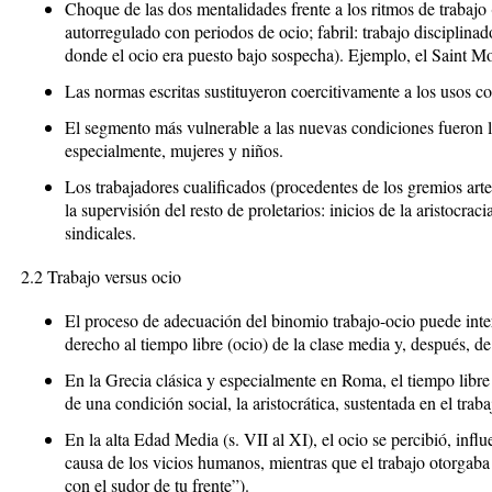
Choque de las dos mentalidades frente a los ritmos de trabajo
autorregulado con periodos de ocio; fabril: trabajo disciplinado
donde el ocio era puesto bajo sospecha). Ejemplo, el
Saint M
Las normas escritas sustituyeron coercitivamente a los usos c
El segmento más vulnerable a las nuevas condiciones fueron 
especialmente, mujeres y niños.
Los trabajadores cualificados
(procedentes de los gremios art
la supervisión del resto de proletarios: inicios de la aristocra
sindicales.
2.2 Trabajo
versus
ocio
El proceso de adecuación del binomio trabajo-ocio puede inter
derecho al tiempo libre (ocio) de la clase media y, después, de 
En la Grecia clásica y especialmente en Roma, el tiempo libre
de una condición social, la aristocrática, sustentada en el traba
En la alta Edad Media (s. VII al XI), el ocio se percibió, infl
causa de los vicios humanos, mientras que el trabajo otorgaba
con el sudor de tu frente”).