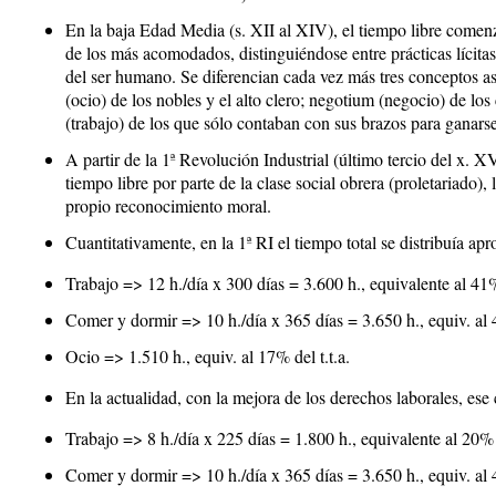
En la baja Edad Media (s. XII al XIV), el tiempo libre comenz
de los más acomodados, distinguiéndose entre prácticas lícitas
del ser humano. Se diferencian cada vez más tres conceptos as
(ocio) de los nobles y el alto clero;
negotium
(negocio) de los
(trabajo) de los que sólo contaban con sus brazos para ganarse
A partir de la 1ª Revolución Industrial (último tercio del x. XV
tiempo libre por parte de la clase social obrera (proletariado)
propio reconocimiento moral.
Cuantitativamente
,
en la 1ª RI
el tiempo total se distribuía a
Trabajo => 12 h./día x 300 días = 3.600 h., equivalente al 41% 
Comer y dormir => 10 h./día x 365 días = 3.650 h., equiv. al 4
Ocio => 1.510 h., equiv. al 17% del t.t.a.
En la actualidad
, con la mejora de los derechos laborales, ese
Trabajo => 8 h./día x 225 días = 1.800 h., equivalente al 20% 
Comer y dormir => 10 h./día x 365 días = 3.650 h., equiv. al 4