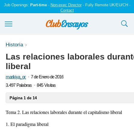
Job Openings:
Part-time
-
Non-exec Director
- Fully Remote UK/EU/CH -
Contact
Ensayos y trabajos
Historia
Las relaciones laborales durant
Registrarse
liberal
Iniciar sesión
marikiya_gg
7 de Enero de 2016
Contáctenos
3.497 Palabras
845 Visitas
Página 1 de 14
Tema 2. Las relaciones laborales durante el capitalismo liberal
1. El paradigma liberal