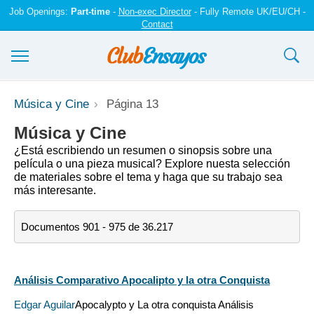
Job Openings:
Part-time
-
Non-exec Director
- Fully Remote UK/EU/CH -
Contact
Ensayos y trabajos
Música y Cine
Página 13
Registrarse
Música y Cine
¿Está escribiendo un resumen o sinopsis sobre una
Iniciar sesión
película o una pieza musical? Explore nuesta selección
de materiales sobre el tema y haga que su trabajo sea
más interesante.
Contáctenos
Documentos 901 - 975 de 36.217
Análisis Comparativo Apocalipto y la otra Conquista
Edgar Aguilar
Apocalypto y La otra conquista Análisis