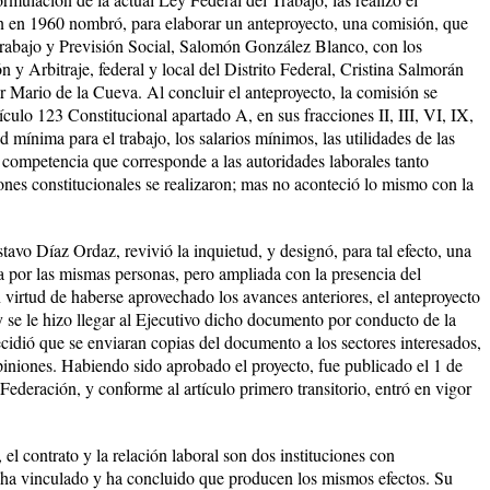
 en 1960 nombró, para elaborar un anteproyecto, una comisión, que
 Trabajo y Previsión Social, Salomón González Blanco, con los
n y Arbitraje, federal y local del Distrito Federal, Cristina Salmorán
Mario de la Cueva. Al concluir el anteproyecto, la comisión se
ículo 123 Constitucional apartado A, en sus fracciones II, III, VI, IX,
ínima para el trabajo, los salarios mínimos, las utilidades de las
a competencia que corresponde a las autoridades laborales tanto
ones constitucionales se realizaron; mas no aconteció lo mismo con la
tavo Díaz Ordaz, revivió la inquietud, y designó, para tal efecto, una
 por las mismas personas, pero ampliada con la presencia del
virtud de haberse aprovechado los avances anteriores, el anteproyecto
y se le hizo llegar al Ejecutivo dicho documento por conducto de la
ecidió que se enviaran copias del documento a los sectores interesados,
opiniones. Habiendo sido aprobado el proyecto, fue publicado el 1 de
 Federación, y conforme al artículo primero transitorio, entró en vigor
 el contrato y la relación laboral son dos instituciones con
las ha vinculado y ha concluido que producen los mismos efectos. Su