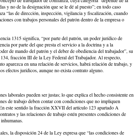
 concepto de trabajador de confianza, cuya categoría “depende de la
as y no de la designación que se le dé al puesto”; en todo caso
za “las de dirección, inspección, vigilancia y fiscalización, cuando
laciones con trabajos personales del patrón dentro de la empresa o
ncia 1315 significa, “por parte del patrón, un poder jurídico de
cia por parte del que presta el servicio a la doctrina y a la
oder de mando del patrón y el deber de obediencia del trabajador”, su
 134, fracción III de la Ley Federal del Trabajador. Al respecto,
o aparezca en una relación de servicios, habrá relación de trabajo, y
los efectos jurídicos, aunque no exista contrato alguno.
nes laborales pueden ser justas; lo que explica el hecho consistente en
iones de trabajo deben contar con condiciones que no impliquen
 En este sentido la fracción XXVII del artículo 123 apartado A
ontratos y las relaciones de trabajo estén presentes condiciones de
o, inhumanas.
uales, la disposición 24 de la Ley expresa que “las condiciones de