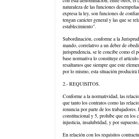
con esta denominación, entre otros, el
naturaleza de las funciones desempeñad
expresa la ley, son funciones de confian
tengan carácter general y las que se re
establecimiento”.
Subordinación, conforme a la Jurisprude
mando, correlativo a un deber de obedien
jurisprudencia, se le concibe como el p
base normativa lo constituye el artículo
resaltamos que siempre que este element
por lo mismo, esta situación producirá 
2.- REQUISITOS.
Conforme a la normatividad, las relacio
que tanto los contratos como las relac
renuncia por parte de los trabajadores.
constitucional y 5, prohíbe que en los c
injusticia, insalubridad, y por supuest
En relación con los requisitos contract