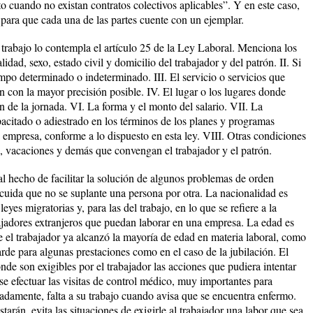
to cuando no existan contratos colectivos aplicables”. Y en este caso,
 para que cada una de las partes cuente con un ejemplar.
 trabajo lo contempla el artículo 25 de la Ley Laboral. Menciona los
idad, sexo, estado civil y domicilio del trabajador y del patrón. II. Si
iempo determinado o indeterminado. III. El servicio o servicios que
n con la mayor precisión posible. IV. El lugar o los lugares donde
ón de la jornada. VI. La forma y el monto del salario. VII. La
pacitado o adiestrado en los términos de los planes y programas
a empresa, conforme a lo dispuesto en esta ley. VIII. Otras condiciones
o, vacaciones y demás que convengan el trabajador y el patrón.
al hecho de facilitar la solución de algunos problemas de orden
 cuida que no se suplante una persona por otra. La nacionalidad es
yes migratorias y, para las del trabajo, en lo que se refiere a la
ajadores extranjeros que puedan laborar en una empresa. La edad es
 el trabajador ya alcanzó la mayoría de edad en materia laboral, como
arde para algunas prestaciones como en el caso de la jubilación. El
onde son exigibles por el trabajador las acciones que pudiera intentar
e efectuar las visitas de control médico, muy importantes para
icadamente, falta a su trabajo cuando avisa que se encuentra enfermo.
starán, evita las situaciones de exigirle al trabajador una labor que sea