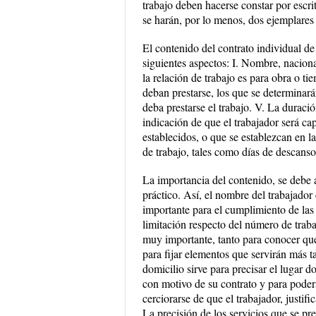
trabajo deben hacerse constar por escri
se harán, por lo menos, dos ejemplares
El contenido del contrato individual de
siguientes aspectos: I. Nombre, nacional
la relación de trabajo es para obra o t
deban prestarse, los que se determinará
deba prestarse el trabajo. V. La duraci
indicación de que el trabajador será ca
establecidos, o que se establezcan en l
de trabajo, tales como días de descans
La importancia del contenido, se debe 
práctico. Así, el nombre del trabajador
importante para el cumplimiento de las le
limitación respecto del número de trab
muy importante, tanto para conocer que
para fijar elementos que servirán más t
domicilio sirve para precisar el lugar d
con motivo de su contrato y para poders
cerciorarse de que el trabajador, justif
La precisión de los servicios que se pre