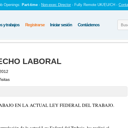
ob Openings:
Part-time
-
Non-exec Director
- Fully Remote UK/EU/CH -
Conta
 y trabajos
Registrarse
Iniciar sesión
Contáctenos
ECHO LABORAL
 2012
isitas
ABAJO EN LA ACTUAL LEY FEDERAL DEL TRABAJO.
ormulación de la actual Ley Federal del Trabajo, las realizó el