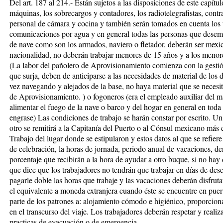
Del art. 187 al 214.- Están sujetos a las disposiciones de este capítul
máquinas, los sobrecargos y contadores, los radiotelegrafistas, cont
personal de cámara y cocina y también serán tomados en cuenta los 
comunicaciones por agua y en general todas las personas que desemp
de nave como son los armados, naviero o fletador, deberán ser mexi
nacionalidad, no deberán trabajar menores de 15 años y a los meno
(La labor del pañolero de Aprovisionamiento comienza con la gestió
que surja, deben de anticiparse a las necesidades de material de los d
vez navegando y alejados de la base, no haya material que se necesit
de Aprovisionamiento. ) o fogoneros (era el empleado auxiliar del ma
alimentar el fuego de la nave o barco y del hogar en general en toda
engrase) Las condiciones de trabajo se harán constar por escrito. U
otro se remitirá a la Capitanía del Puerto o al Cónsul mexicano más c
Trabajo del lugar donde se estipularon y estos datos al que se refier
de celebración, la horas de jornada, periodo anual de vacaciones, de
porcentaje que recibirán a la hora de ayudar a otro buque, si no hay 
que dice que los trabajadores no tendrán que trabajar en días de desc
pagarle doble las horas que trabaje y las vacaciones deberán disfrutar
el equivalente a moneda extranjera cuando éste se encuentre en puert
parte de los patrones a: alojamiento cómodo e higiénico, proporciona
en el transcurso del viaje. Los trabajadores deberán respetar y reali
practicas de evacuación o de emergencia.