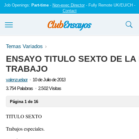
Job Openings:
Part-time
-
Non-exec Director
- Fully Remote UK/EU/CH -
Contact
Ensayos y trabajos
Temas Variados
ENSAYO TITULO SEXTO DE LA
Registrarse
TRABAJO
Iniciar sesión
valenzuelaor
10 de Julio de 2013
Contáctenos
3.754 Palabras
2.502 Visitas
Página 1 de 16
TITULO SEXTO
Trabajos especiales.