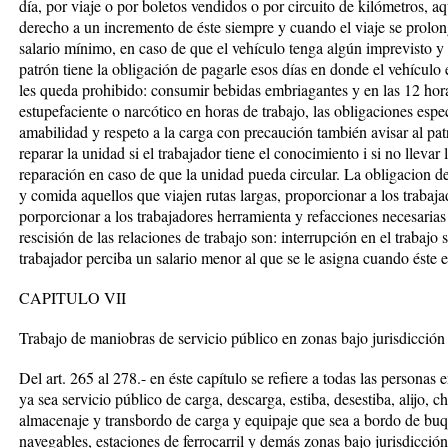
día, por viaje o por boletos vendidos o por circuito de kilómetros, aq
derecho a un incremento de éste siempre y cuando el viaje se prolong
salario mínimo, en caso de que el vehículo tenga algún imprevisto y n
patrón tiene la obligación de pagarle esos días en donde el vehículo e
les queda prohibido: consumir bebidas embriagantes y en las 12 hora
estupefaciente o narcótico en horas de trabajo, las obligaciones espec
amabilidad y respeto a la carga con precaución también avisar al pat
reparar la unidad si el trabajador tiene el conocimiento i si no lleva
reparación en caso de que la unidad pueda circular. La obligacion d
y comida aquellos que viajen rutas largas, proporcionar a los traba
porporcionar a los trabajadores herramienta y refacciones necesaria
rescisión de las relaciones de trabajo son: interrupción en el trabajo 
trabajador perciba un salario menor al que se le asigna cuando éste en
CAPITULO VII
Trabajo de maniobras de servicio público en zonas bajo jurisdicción 
Del art. 265 al 278.- en éste capítulo se refiere a todas las person
ya sea servicio público de carga, descarga, estiba, desestiba, alijo, 
almacenaje y transbordo de carga y equipaje que sea a bordo de buque
navegables, estaciones de ferrocarril y demás zonas bajo jurisdicción 